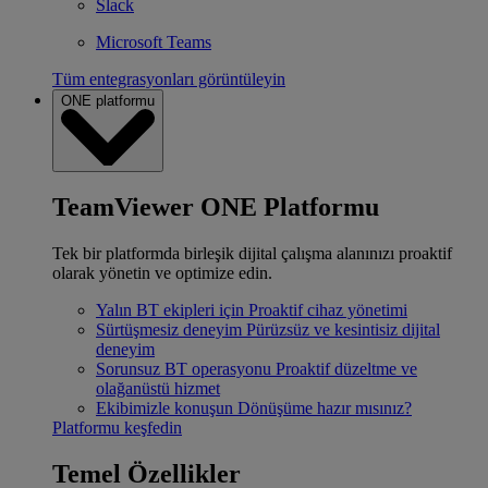
Slack
Microsoft Teams
Tüm entegrasyonları görüntüleyin
ONE platformu
TeamViewer ONE Platformu
Tek bir platformda birleşik dijital çalışma alanınızı proaktif
olarak yönetin ve optimize edin.
Yalın BT ekipleri için
Proaktif cihaz yönetimi
Sürtüşmesiz deneyim
Pürüzsüz ve kesintisiz dijital
deneyim
Sorunsuz BT operasyonu
Proaktif düzeltme ve
olağanüstü hizmet
Ekibimizle konuşun
Dönüşüme hazır mısınız?
Platformu keşfedin
Temel Özellikler