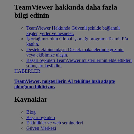
TeamViewer hakkında daha fazla
bilgi edinin
TeamViewer Hakkında
Güvenli şekilde bağlantılı
kişiler, yerler ve nesneler.
İş ortağımız olun
Global iş ortağı programı TeamUP’a
katılın.
Destek ekibine ulaşın
Destek makalelerinde gezinin
veya ekibimize ulaşın.
Başarı öyküleri
TeamViewer müşterilerinin elde ettikleri
sonuçları keşfedin.
HABERLER
TeamViewer, müşterilerin AI teklifine hızlı adapte
olduğunu bildiriyor.
Kaynaklar
Blog
Başarı öyküleri
Etkinlikler ve web seminerleri
Güven Merkezi