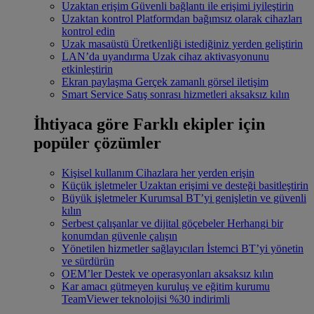
Uzaktan erişim
Güvenli bağlantı ile erişimi iyileştirin
Uzaktan kontrol
Platformdan bağımsız olarak cihazları
kontrol edin
Uzak masaüstü
Üretkenliği istediğiniz yerden geliştirin
LAN’da uyandırma
Uzak cihaz aktivasyonunu
etkinleştirin
Ekran paylaşma
Gerçek zamanlı görsel iletişim
Smart Service
Satış sonrası hizmetleri aksaksız kılın
İhtiyaca göre
Farklı ekipler için
popüler çözümler
Kişisel kullanım
Cihazlara her yerden erişin
Küçük işletmeler
Uzaktan erişimi ve desteği basitleştirin
Büyük işletmeler
Kurumsal BT’yi genişletin ve güvenli
kılın
Serbest çalışanlar ve dijital göçebeler
Herhangi bir
konumdan güvenle çalışın
Yönetilen hizmetler sağlayıcıları
İstemci BT’yi yönetin
ve sürdürün
OEM’ler
Destek ve operasyonları aksaksız kılın
Kar amacı gütmeyen kuruluş ve eğitim kurumu
TeamViewer teknolojisi %30 indirimli