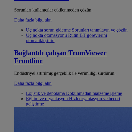
Sorunları kullanıcılar etkilenmeden çözün.
Daha fazla bilgi alın
Uç nokta sorun giderme
Sorunları tanımlayın ve çözün
Uç nokta otomasyonu
Rutin BT görevlerini
otomatikleştirin
Bağlantılı çalışan
TeamViewer
Frontline
Endüstriyel artırılmış gerçeklik ile verimliliği sürdürün.
Daha fazla bilgi alın
Lojistik ve depolama
Dokunmadan malzeme işleme
Eğitim ve oryantasyon
Hızlı oryantasyon ve beceri
geliştirme