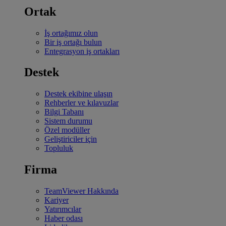
Ortak
İş ortağımız olun
Bir iş ortağı bulun
Entegrasyon iş ortakları
Destek
Destek ekibine ulaşın
Rehberler ve kılavuzlar
Bilgi Tabanı
Sistem durumu
Özel modüller
Geliştiriciler için
Topluluk
Firma
TeamViewer Hakkında
Kariyer
Yatırımcılar
Haber odası