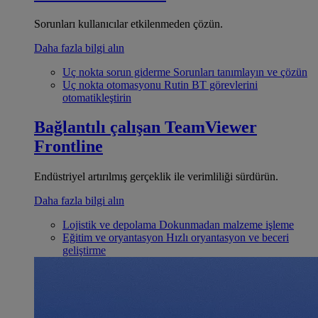
Sorunları kullanıcılar etkilenmeden çözün.
Daha fazla bilgi alın
Uç nokta sorun giderme
Sorunları tanımlayın ve çözün
Uç nokta otomasyonu
Rutin BT görevlerini
otomatikleştirin
Bağlantılı çalışan
TeamViewer
Frontline
Endüstriyel artırılmış gerçeklik ile verimliliği sürdürün.
Daha fazla bilgi alın
Lojistik ve depolama
Dokunmadan malzeme işleme
Eğitim ve oryantasyon
Hızlı oryantasyon ve beceri
geliştirme