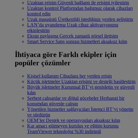
Uzaktan erişim
Güvenli bağlantı ile erişimi iyileştirin
Uzaktan kontrol
Platformdan bağımsız olarak cihazları
kontrol edin
Uzak masaüstü
Üretkenliği istediğiniz yerden geliştirin
LAN’da uyandırma
Uzak cihaz aktivasyonunu
etkinleştirin
Ekran paylaşma
Gerçek zamanlı görsel iletişim
Smart Service
Satış sonrası hizmetleri aksaksız kılın
İhtiyaca göre
Farklı ekipler için
popüler çözümler
Kişisel kullanım
Cihazlara her yerden erişin
Küçük işletmeler
Uzaktan erişimi ve desteği basitleştirin
Büyük işletmeler
Kurumsal BT’yi genişletin ve güvenli
kılın
Serbest çalışanlar ve dijital göçebeler
Herhangi bir
konumdan güvenle çalışın
Yönetilen hizmetler sağlayıcıları
İstemci BT’yi yönetin
ve sürdürün
OEM’ler
Destek ve operasyonları aksaksız kılın
Kar amacı gütmeyen kuruluş ve eğitim kurumu
TeamViewer teknolojisi %30 indirimli