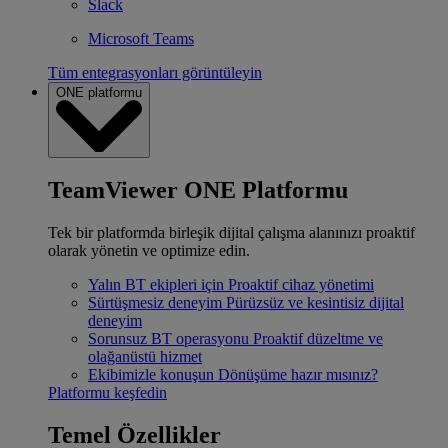
Slack
Microsoft Teams
Tüm entegrasyonları görüntüleyin
ONE platformu
TeamViewer ONE Platformu
Tek bir platformda birleşik dijital çalışma alanınızı proaktif
olarak yönetin ve optimize edin.
Yalın BT ekipleri için
Proaktif cihaz yönetimi
Sürtüşmesiz deneyim
Pürüzsüz ve kesintisiz dijital
deneyim
Sorunsuz BT operasyonu
Proaktif düzeltme ve
olağanüstü hizmet
Ekibimizle konuşun
Dönüşüme hazır mısınız?
Platformu keşfedin
Temel Özellikler