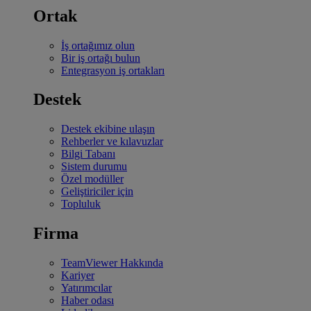
Ortak
İş ortağımız olun
Bir iş ortağı bulun
Entegrasyon iş ortakları
Destek
Destek ekibine ulaşın
Rehberler ve kılavuzlar
Bilgi Tabanı
Sistem durumu
Özel modüller
Geliştiriciler için
Topluluk
Firma
TeamViewer Hakkında
Kariyer
Yatırımcılar
Haber odası