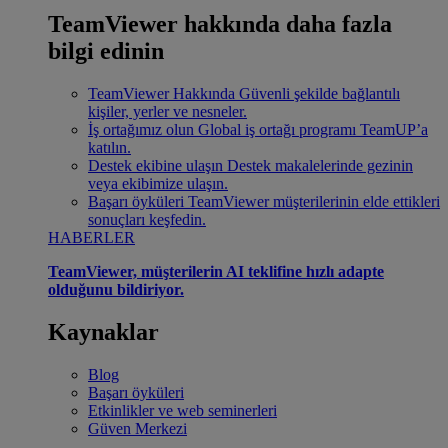
TeamViewer hakkında daha fazla
bilgi edinin
TeamViewer Hakkında
Güvenli şekilde bağlantılı
kişiler, yerler ve nesneler.
İş ortağımız olun
Global iş ortağı programı TeamUP’a
katılın.
Destek ekibine ulaşın
Destek makalelerinde gezinin
veya ekibimize ulaşın.
Başarı öyküleri
TeamViewer müşterilerinin elde ettikleri
sonuçları keşfedin.
HABERLER
TeamViewer, müşterilerin AI teklifine hızlı adapte
olduğunu bildiriyor.
Kaynaklar
Blog
Başarı öyküleri
Etkinlikler ve web seminerleri
Güven Merkezi