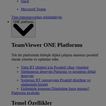
Slack
Microsoft Teams
Tüm entegrasyonları görüntüleyin
ONE platformu
TeamViewer ONE Platformu
Tek bir platformda birleşik dijital çalışma alanınızı proaktif
olarak yönetin ve optimize edin.
Yalın BT ekipleri için
Proaktif cihaz yönetimi
Sürtüşmesiz deneyim
Pürüzsüz ve kesintisiz dijital
deneyim
Sorunsuz BT operasyonu
Proaktif düzeltme ve
olağanüstü hizmet
Ekibimizle konuşun
Dönüşüme hazır mısınız?
Platformu keşfedin
Temel Özellikler