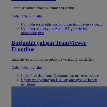
Sorunları kullanıcılar etkilenmeden çözün.
Daha fazla bilgi alın
Uç nokta sorun giderme
Sorunları tanımlayın ve çözün
Uç nokta otomasyonu
Rutin BT görevlerini
otomatikleştirin
Bağlantılı çalışan
TeamViewer
Frontline
Endüstriyel artırılmış gerçeklik ile verimliliği sürdürün.
Daha fazla bilgi alın
Lojistik ve depolama
Dokunmadan malzeme işleme
Eğitim ve oryantasyon
Hızlı oryantasyon ve beceri
geliştirme