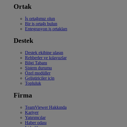
Ortak
İş ortağımız olun
Bir iş ortağı bulun
Entegrasyon iş ortakları
Destek
Destek ekibine ulaşın
Rehberler ve kılavuzlar
Bilgi Tabanı
Sistem durumu
Özel modüller
Geliştiriciler için
Topluluk
Firma
TeamViewer Hakkında
Kariyer
Yatırımcılar
Haber odası