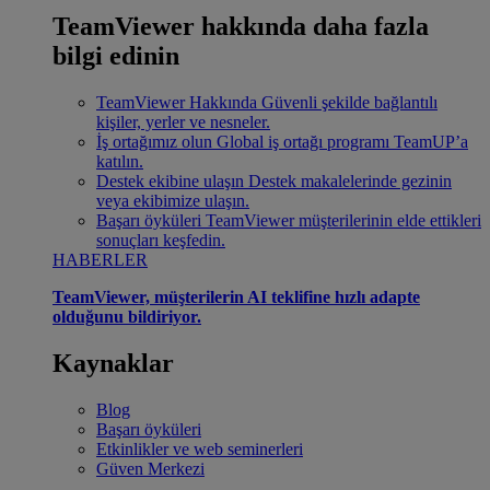
TeamViewer hakkında daha fazla
bilgi edinin
TeamViewer Hakkında
Güvenli şekilde bağlantılı
kişiler, yerler ve nesneler.
İş ortağımız olun
Global iş ortağı programı TeamUP’a
katılın.
Destek ekibine ulaşın
Destek makalelerinde gezinin
veya ekibimize ulaşın.
Başarı öyküleri
TeamViewer müşterilerinin elde ettikleri
sonuçları keşfedin.
HABERLER
TeamViewer, müşterilerin AI teklifine hızlı adapte
olduğunu bildiriyor.
Kaynaklar
Blog
Başarı öyküleri
Etkinlikler ve web seminerleri
Güven Merkezi