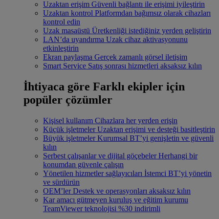
Uzaktan erişim
Güvenli bağlantı ile erişimi iyileştirin
Uzaktan kontrol
Platformdan bağımsız olarak cihazları
kontrol edin
Uzak masaüstü
Üretkenliği istediğiniz yerden geliştirin
LAN’da uyandırma
Uzak cihaz aktivasyonunu
etkinleştirin
Ekran paylaşma
Gerçek zamanlı görsel iletişim
Smart Service
Satış sonrası hizmetleri aksaksız kılın
İhtiyaca göre
Farklı ekipler için
popüler çözümler
Kişisel kullanım
Cihazlara her yerden erişin
Küçük işletmeler
Uzaktan erişimi ve desteği basitleştirin
Büyük işletmeler
Kurumsal BT’yi genişletin ve güvenli
kılın
Serbest çalışanlar ve dijital göçebeler
Herhangi bir
konumdan güvenle çalışın
Yönetilen hizmetler sağlayıcıları
İstemci BT’yi yönetin
ve sürdürün
OEM’ler
Destek ve operasyonları aksaksız kılın
Kar amacı gütmeyen kuruluş ve eğitim kurumu
TeamViewer teknolojisi %30 indirimli