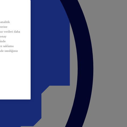
analitik
erine
ız verileri daha
 onay
inde
rez saklama
nde istediğiniz