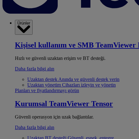
Ürünler
Kişisel kullanım ve SMB
TeamViewer 
Hızlı ve güvenli uzaktan erişim ve BT desteği.
Daha fazla bilgi alın
Uzaktan destek
Anında ve güvenli destek verin
Uzaktan yönetim
Cihazları izleyin ve yönetin
Planları ve fiyatlandırmayı görün
Kurumsal
TeamViewer Tensor
Güvenli operasyon için uzak bağlantılar.
Daha fazla bilgi alın
Uzaktan BT desteği
Güvenli, esnek, entegre