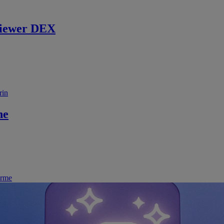
iewer DEX
rin
ne
irme