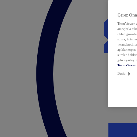
Çerez Ona
TeamViewer ve
amaçlarla ciha
tıkladığınızda
sonra, ürünle
vermektesiniz.
açıklanmıştır
süreler hakkın
gibi uyarlayın
TeamViewer 
Baskı