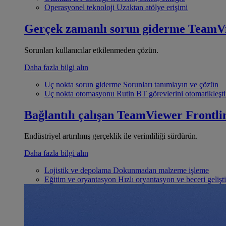
Operasyonel teknoloji
Uzaktan atölye erişimi
Gerçek zamanlı sorun giderme
TeamV
Sorunları kullanıcılar etkilenmeden çözün.
Daha fazla bilgi alın
Uç nokta sorun giderme
Sorunları tanımlayın ve çözün
Uç nokta otomasyonu
Rutin BT görevlerini otomatikleşti
Bağlantılı çalışan
TeamViewer Frontli
Endüstriyel artırılmış gerçeklik ile verimliliği sürdürün.
Daha fazla bilgi alın
Lojistik ve depolama
Dokunmadan malzeme işleme
Eğitim ve oryantasyon
Hızlı oryantasyon ve beceri gelişt