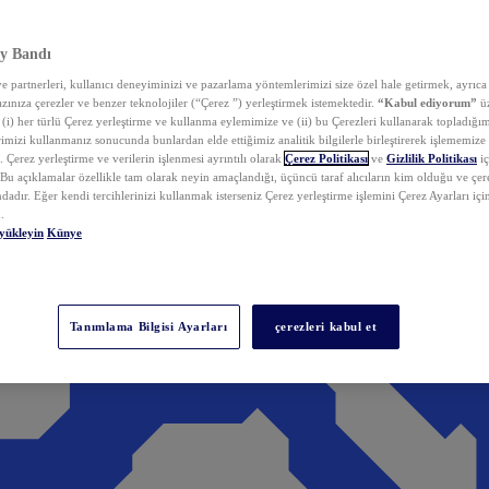
y Bandı
 partnerleri, kullanıcı deneyiminizi ve pazarlama yöntemlerimizi size özel hale getirmek, ayrıca 
zınıza çerezler ve benzer teknolojiler (“Çerez ”) yerleştirmek istemektedir.
“Kabul ediyorum”
üz
 (i) her türlü Çerez yerleştirme ve kullanma eylemimize ve (ii) bu Çerezleri kullanarak topladığım
rimizi kullanmanız sonucunda bunlardan elde ettiğimiz analitik bilgilerle birleştirerek işlememize
 Çerez yerleştirme ve verilerin işlenmesi ayrıntılı olarak
Çerez Politikası
ve
Gizlilik Politikası
iç
. Bu açıklamalar özellikle tam olarak neyin amaçlandığı, üçüncü taraf alıcıların kim olduğu ve çe
dadır. Eğer kendi tercihlerinizi kullanmak isterseniz Çerez yerleştirme işlemini Çerez Ayarları içi
.
yükleyin
Künye
Tanımlama Bilgisi Ayarları
çerezleri kabul et