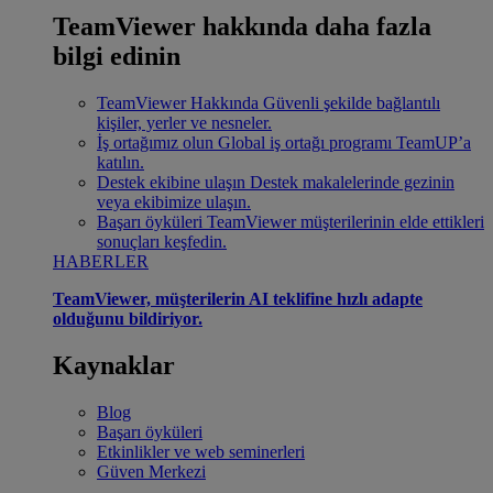
TeamViewer hakkında daha fazla
bilgi edinin
TeamViewer Hakkında
Güvenli şekilde bağlantılı
kişiler, yerler ve nesneler.
İş ortağımız olun
Global iş ortağı programı TeamUP’a
katılın.
Destek ekibine ulaşın
Destek makalelerinde gezinin
veya ekibimize ulaşın.
Başarı öyküleri
TeamViewer müşterilerinin elde ettikleri
sonuçları keşfedin.
HABERLER
TeamViewer, müşterilerin AI teklifine hızlı adapte
olduğunu bildiriyor.
Kaynaklar
Blog
Başarı öyküleri
Etkinlikler ve web seminerleri
Güven Merkezi