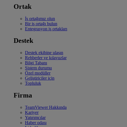
Ortak
İş ortağımız olun
Bir iş ortağı bulun
Entegrasyon iş ortakları
Destek
Destek ekibine ulaşın
Rehberler ve kılavuzlar
Bilgi Tabanı
Sistem durumu
Özel modüller
Geliştiriciler için
Topluluk
Firma
TeamViewer Hakkında
Kariyer
Yatırımcılar
Haber odası