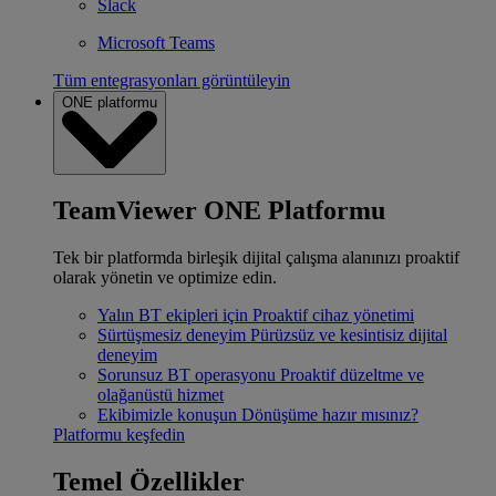
Slack
Microsoft Teams
Tüm entegrasyonları görüntüleyin
ONE platformu
TeamViewer ONE Platformu
Tek bir platformda birleşik dijital çalışma alanınızı proaktif
olarak yönetin ve optimize edin.
Yalın BT ekipleri için
Proaktif cihaz yönetimi
Sürtüşmesiz deneyim
Pürüzsüz ve kesintisiz dijital
deneyim
Sorunsuz BT operasyonu
Proaktif düzeltme ve
olağanüstü hizmet
Ekibimizle konuşun
Dönüşüme hazır mısınız?
Platformu keşfedin
Temel Özellikler