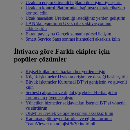
Uzaktan erişim
Güvenli bağlantı ile erişimi iyileştirin
Uzaktan kontrol
Platformdan bağımsız olarak cihazları
kontrol edin
Uzak masaüstü
Üretkenliği istediğiniz yerden geliştirin
LAN’da uyandırma
Uzak cihaz aktivasyonunu
etkinleştirin
Ekran paylaşma
Gerçek zamanlı görsel iletişim
Smart Service
Satış sonrası hizmetleri aksaksız kılın
İhtiyaca göre
Farklı ekipler için
popüler çözümler
Kişisel kullanım
Cihazlara her yerden erişin
Küçük işletmeler
Uzaktan erişimi ve desteği basitleştirin
Büyük işletmeler
Kurumsal BT’yi genişletin ve güvenli
kılın
Serbest çalışanlar ve dijital göçebeler
Herhangi bir
konumdan güvenle çalışın
Yönetilen hizmetler sağlayıcıları
İstemci BT’yi yönetin
ve sürdürün
OEM’ler
Destek ve operasyonları aksaksız kılın
Kar amacı gütmeyen kuruluş ve eğitim kurumu
TeamViewer teknolojisi %30 indirimli