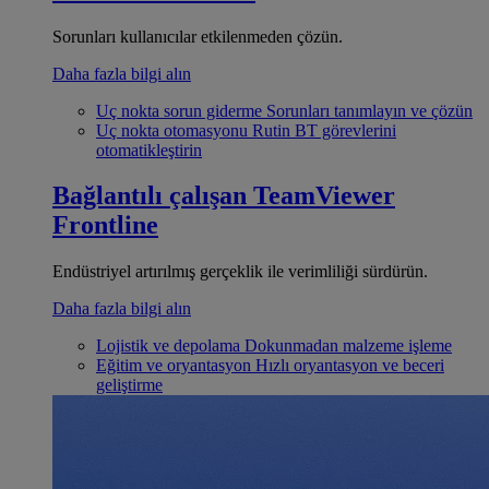
Sorunları kullanıcılar etkilenmeden çözün.
Daha fazla bilgi alın
Uç nokta sorun giderme
Sorunları tanımlayın ve çözün
Uç nokta otomasyonu
Rutin BT görevlerini
otomatikleştirin
Bağlantılı çalışan
TeamViewer
Frontline
Endüstriyel artırılmış gerçeklik ile verimliliği sürdürün.
Daha fazla bilgi alın
Lojistik ve depolama
Dokunmadan malzeme işleme
Eğitim ve oryantasyon
Hızlı oryantasyon ve beceri
geliştirme