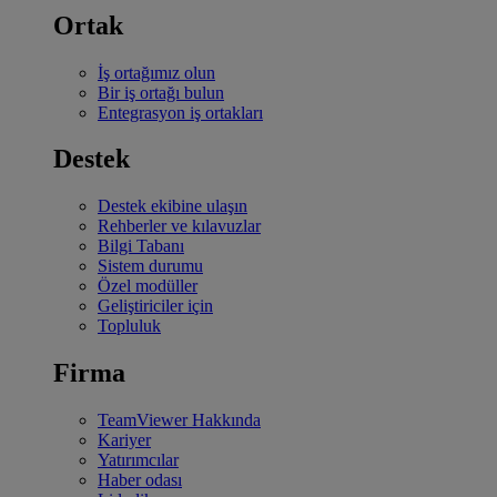
Ortak
İş ortağımız olun
Bir iş ortağı bulun
Entegrasyon iş ortakları
Destek
Destek ekibine ulaşın
Rehberler ve kılavuzlar
Bilgi Tabanı
Sistem durumu
Özel modüller
Geliştiriciler için
Topluluk
Firma
TeamViewer Hakkında
Kariyer
Yatırımcılar
Haber odası