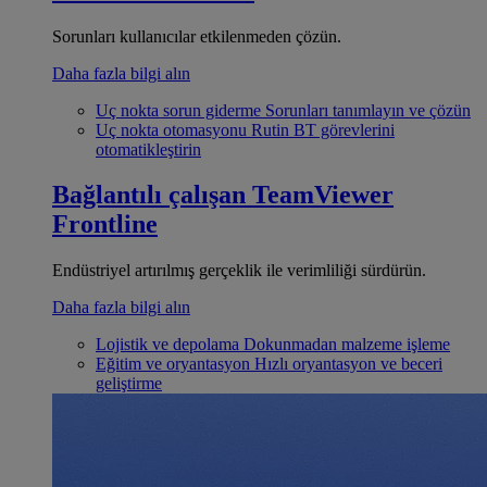
Sorunları kullanıcılar etkilenmeden çözün.
Daha fazla bilgi alın
Uç nokta sorun giderme
Sorunları tanımlayın ve çözün
Uç nokta otomasyonu
Rutin BT görevlerini
otomatikleştirin
Bağlantılı çalışan
TeamViewer
Frontline
Endüstriyel artırılmış gerçeklik ile verimliliği sürdürün.
Daha fazla bilgi alın
Lojistik ve depolama
Dokunmadan malzeme işleme
Eğitim ve oryantasyon
Hızlı oryantasyon ve beceri
geliştirme