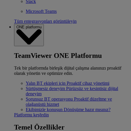
Slack
Microsoft Teams
Tüm entegrasyonları görüntüleyin
ONE platformu
TeamViewer ONE Platformu
Tek bir platformda birleşik dijital çalışma alanınızı proaktif
olarak yönetin ve optimize edin.
Yalın BT ekipleri için
Proaktif cihaz yönetimi
Sürtüşmesiz deneyim
Pürüzsüz ve kesintisiz dijital
deneyim
Sorunsuz BT operasyonu
Proaktif düzeltme ve
olağanüstü hizmet
Ekibimizle konuşun
Dönüşüme hazır mısınız?
Platformu keşfedin
Temel Özellikler