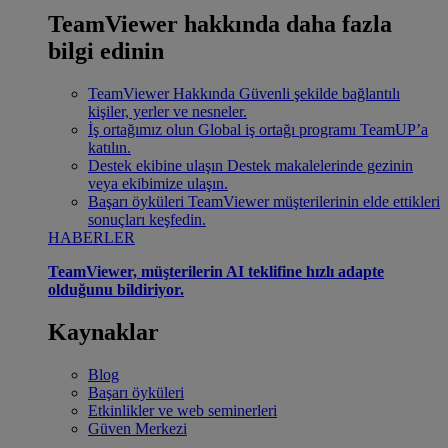
TeamViewer hakkında daha fazla
bilgi edinin
TeamViewer Hakkında
Güvenli şekilde bağlantılı
kişiler, yerler ve nesneler.
İş ortağımız olun
Global iş ortağı programı TeamUP’a
katılın.
Destek ekibine ulaşın
Destek makalelerinde gezinin
veya ekibimize ulaşın.
Başarı öyküleri
TeamViewer müşterilerinin elde ettikleri
sonuçları keşfedin.
HABERLER
TeamViewer, müşterilerin AI teklifine hızlı adapte
olduğunu bildiriyor.
Kaynaklar
Blog
Başarı öyküleri
Etkinlikler ve web seminerleri
Güven Merkezi