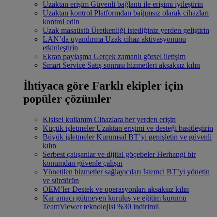
Uzaktan erişim
Güvenli bağlantı ile erişimi iyileştirin
Uzaktan kontrol
Platformdan bağımsız olarak cihazları
kontrol edin
Uzak masaüstü
Üretkenliği istediğiniz yerden geliştirin
LAN’da uyandırma
Uzak cihaz aktivasyonunu
etkinleştirin
Ekran paylaşma
Gerçek zamanlı görsel iletişim
Smart Service
Satış sonrası hizmetleri aksaksız kılın
İhtiyaca göre
Farklı ekipler için
popüler çözümler
Kişisel kullanım
Cihazlara her yerden erişin
Küçük işletmeler
Uzaktan erişimi ve desteği basitleştirin
Büyük işletmeler
Kurumsal BT’yi genişletin ve güvenli
kılın
Serbest çalışanlar ve dijital göçebeler
Herhangi bir
konumdan güvenle çalışın
Yönetilen hizmetler sağlayıcıları
İstemci BT’yi yönetin
ve sürdürün
OEM’ler
Destek ve operasyonları aksaksız kılın
Kar amacı gütmeyen kuruluş ve eğitim kurumu
TeamViewer teknolojisi %30 indirimli