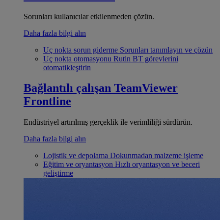
Sorunları kullanıcılar etkilenmeden çözün.
Daha fazla bilgi alın
Uç nokta sorun giderme
Sorunları tanımlayın ve çözün
Uç nokta otomasyonu
Rutin BT görevlerini
otomatikleştirin
Bağlantılı çalışan
TeamViewer
Frontline
Endüstriyel artırılmış gerçeklik ile verimliliği sürdürün.
Daha fazla bilgi alın
Lojistik ve depolama
Dokunmadan malzeme işleme
Eğitim ve oryantasyon
Hızlı oryantasyon ve beceri
geliştirme