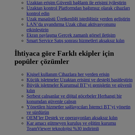
Uzaktan erişim
Güvenli bağlantı ile erişimi iyileştirin
Uzaktan kontrol
Platformdan bağımsız olarak cihazları
kontrol edin
Uzak masaüstü
Üretkenliği istediğiniz yerden geliştirin
LAN’da uyandırma
Uzak cihaz aktivasyonunu
etkinleştirin
Ekran paylaşma
Gerçek zamanlı görsel iletişim
Smart Service
Satış sonrası hizmetleri aksaksız kılın
İhtiyaca göre
Farklı ekipler için
popüler çözümler
Kişisel kullanım
Cihazlara her yerden erişin
Küçük işletmeler
Uzaktan erişimi ve desteği basitleştirin
Büyük işletmeler
Kurumsal BT’yi genişletin ve güvenli
kılın
Serbest çalışanlar ve dijital göçebeler
Herhangi bir
konumdan güvenle çalışın
Yönetilen hizmetler sağlayıcıları
İstemci BT’yi yönetin
ve sürdürün
OEM’ler
Destek ve operasyonları aksaksız kılın
Kar amacı gütmeyen kuruluş ve eğitim kurumu
TeamViewer teknolojisi %30 indirimli