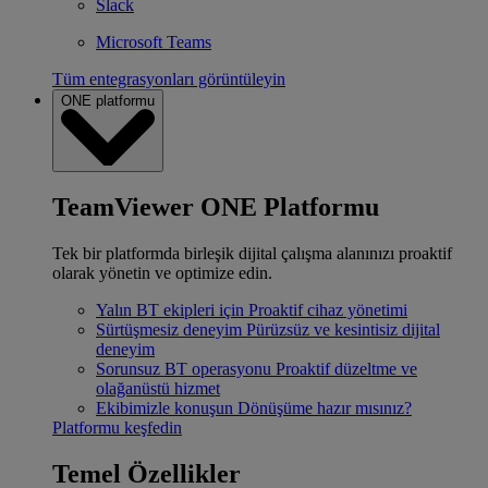
Slack
Microsoft Teams
Tüm entegrasyonları görüntüleyin
ONE platformu
TeamViewer ONE Platformu
Tek bir platformda birleşik dijital çalışma alanınızı proaktif
olarak yönetin ve optimize edin.
Yalın BT ekipleri için
Proaktif cihaz yönetimi
Sürtüşmesiz deneyim
Pürüzsüz ve kesintisiz dijital
deneyim
Sorunsuz BT operasyonu
Proaktif düzeltme ve
olağanüstü hizmet
Ekibimizle konuşun
Dönüşüme hazır mısınız?
Platformu keşfedin
Temel Özellikler