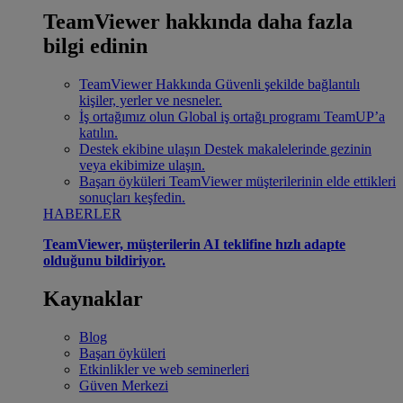
TeamViewer hakkında daha fazla
bilgi edinin
TeamViewer Hakkında
Güvenli şekilde bağlantılı
kişiler, yerler ve nesneler.
İş ortağımız olun
Global iş ortağı programı TeamUP’a
katılın.
Destek ekibine ulaşın
Destek makalelerinde gezinin
veya ekibimize ulaşın.
Başarı öyküleri
TeamViewer müşterilerinin elde ettikleri
sonuçları keşfedin.
HABERLER
TeamViewer, müşterilerin AI teklifine hızlı adapte
olduğunu bildiriyor.
Kaynaklar
Blog
Başarı öyküleri
Etkinlikler ve web seminerleri
Güven Merkezi