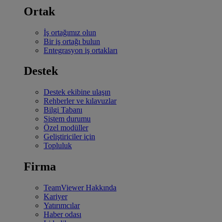
Ortak
İş ortağımız olun
Bir iş ortağı bulun
Entegrasyon iş ortakları
Destek
Destek ekibine ulaşın
Rehberler ve kılavuzlar
Bilgi Tabanı
Sistem durumu
Özel modüller
Geliştiriciler için
Topluluk
Firma
TeamViewer Hakkında
Kariyer
Yatırımcılar
Haber odası