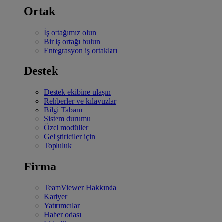
Ortak
İş ortağımız olun
Bir iş ortağı bulun
Entegrasyon iş ortakları
Destek
Destek ekibine ulaşın
Rehberler ve kılavuzlar
Bilgi Tabanı
Sistem durumu
Özel modüller
Geliştiriciler için
Topluluk
Firma
TeamViewer Hakkında
Kariyer
Yatırımcılar
Haber odası