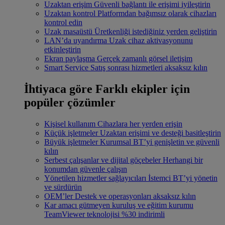
Uzaktan erişim
Güvenli bağlantı ile erişimi iyileştirin
Uzaktan kontrol
Platformdan bağımsız olarak cihazları
kontrol edin
Uzak masaüstü
Üretkenliği istediğiniz yerden geliştirin
LAN’da uyandırma
Uzak cihaz aktivasyonunu
etkinleştirin
Ekran paylaşma
Gerçek zamanlı görsel iletişim
Smart Service
Satış sonrası hizmetleri aksaksız kılın
İhtiyaca göre
Farklı ekipler için
popüler çözümler
Kişisel kullanım
Cihazlara her yerden erişin
Küçük işletmeler
Uzaktan erişimi ve desteği basitleştirin
Büyük işletmeler
Kurumsal BT’yi genişletin ve güvenli
kılın
Serbest çalışanlar ve dijital göçebeler
Herhangi bir
konumdan güvenle çalışın
Yönetilen hizmetler sağlayıcıları
İstemci BT’yi yönetin
ve sürdürün
OEM’ler
Destek ve operasyonları aksaksız kılın
Kar amacı gütmeyen kuruluş ve eğitim kurumu
TeamViewer teknolojisi %30 indirimli