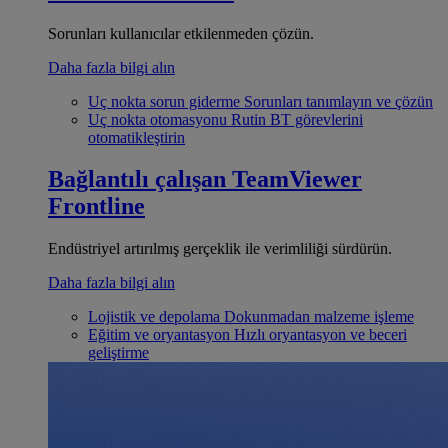
Sorunları kullanıcılar etkilenmeden çözün.
Daha fazla bilgi alın
Uç nokta sorun giderme
Sorunları tanımlayın ve çözün
Uç nokta otomasyonu
Rutin BT görevlerini
otomatikleştirin
Bağlantılı çalışan
TeamViewer
Frontline
Endüstriyel artırılmış gerçeklik ile verimliliği sürdürün.
Daha fazla bilgi alın
Lojistik ve depolama
Dokunmadan malzeme işleme
Eğitim ve oryantasyon
Hızlı oryantasyon ve beceri
geliştirme