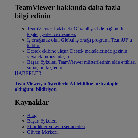
TeamViewer hakkında daha fazla
bilgi edinin
TeamViewer Hakkında
Güvenli şekilde bağlantılı
kişiler, yerler ve nesneler.
İş ortağımız olun
Global iş ortağı programı TeamUP’a
katılın.
Destek ekibine ulaşın
Destek makalelerinde gezinin
veya ekibimize ulaşın.
Başarı öyküleri
TeamViewer müşterilerinin elde ettikleri
sonuçları keşfedin.
HABERLER
TeamViewer, müşterilerin AI teklifine hızlı adapte
olduğunu bildiriyor.
Kaynaklar
Blog
Başarı öyküleri
Etkinlikler ve web seminerleri
Güven Merkezi