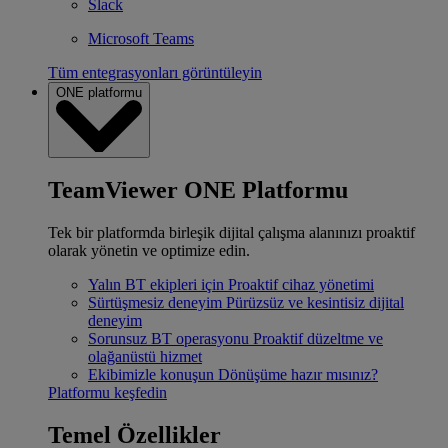
Slack
Microsoft Teams
Tüm entegrasyonları görüntüleyin
ONE platformu
TeamViewer ONE Platformu
Tek bir platformda birleşik dijital çalışma alanınızı proaktif
olarak yönetin ve optimize edin.
Yalın BT ekipleri için
Proaktif cihaz yönetimi
Sürtüşmesiz deneyim
Pürüzsüz ve kesintisiz dijital
deneyim
Sorunsuz BT operasyonu
Proaktif düzeltme ve
olağanüstü hizmet
Ekibimizle konuşun
Dönüşüme hazır mısınız?
Platformu keşfedin
Temel Özellikler