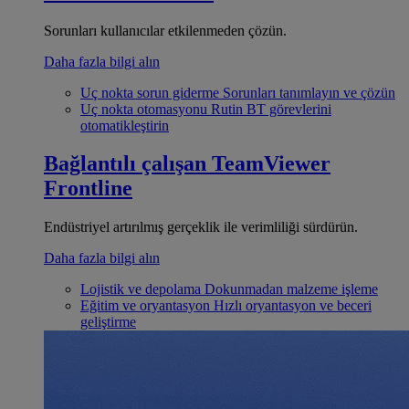
Sorunları kullanıcılar etkilenmeden çözün.
Daha fazla bilgi alın
Uç nokta sorun giderme
Sorunları tanımlayın ve çözün
Uç nokta otomasyonu
Rutin BT görevlerini
otomatikleştirin
Bağlantılı çalışan
TeamViewer
Frontline
Endüstriyel artırılmış gerçeklik ile verimliliği sürdürün.
Daha fazla bilgi alın
Lojistik ve depolama
Dokunmadan malzeme işleme
Eğitim ve oryantasyon
Hızlı oryantasyon ve beceri
geliştirme