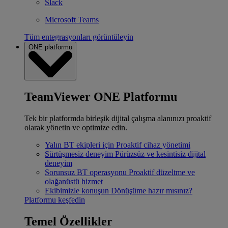
Slack
Microsoft Teams
Tüm entegrasyonları görüntüleyin
ONE platformu
TeamViewer ONE Platformu
Tek bir platformda birleşik dijital çalışma alanınızı proaktif
olarak yönetin ve optimize edin.
Yalın BT ekipleri için
Proaktif cihaz yönetimi
Sürtüşmesiz deneyim
Pürüzsüz ve kesintisiz dijital
deneyim
Sorunsuz BT operasyonu
Proaktif düzeltme ve
olağanüstü hizmet
Ekibimizle konuşun
Dönüşüme hazır mısınız?
Platformu keşfedin
Temel Özellikler