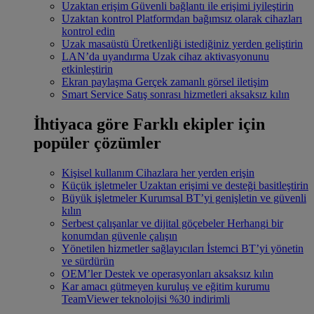
Uzaktan erişim
Güvenli bağlantı ile erişimi iyileştirin
Uzaktan kontrol
Platformdan bağımsız olarak cihazları
kontrol edin
Uzak masaüstü
Üretkenliği istediğiniz yerden geliştirin
LAN’da uyandırma
Uzak cihaz aktivasyonunu
etkinleştirin
Ekran paylaşma
Gerçek zamanlı görsel iletişim
Smart Service
Satış sonrası hizmetleri aksaksız kılın
İhtiyaca göre
Farklı ekipler için
popüler çözümler
Kişisel kullanım
Cihazlara her yerden erişin
Küçük işletmeler
Uzaktan erişimi ve desteği basitleştirin
Büyük işletmeler
Kurumsal BT’yi genişletin ve güvenli
kılın
Serbest çalışanlar ve dijital göçebeler
Herhangi bir
konumdan güvenle çalışın
Yönetilen hizmetler sağlayıcıları
İstemci BT’yi yönetin
ve sürdürün
OEM’ler
Destek ve operasyonları aksaksız kılın
Kar amacı gütmeyen kuruluş ve eğitim kurumu
TeamViewer teknolojisi %30 indirimli