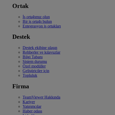
Ortak
İş ortağımız olun
Bir iş ortağı bulun
Entegrasyon iş ortakları
Destek
Destek ekibine ulaşın
Rehberler ve kılavuzlar
Bilgi Tabanı
Sistem durumu
Özel modüller
Geliştiriciler için
Topluluk
Firma
TeamViewer Hakkında
Kariyer
Yatırımcılar
Haber odası