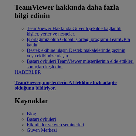
TeamViewer hakkında daha fazla
bilgi edinin
TeamViewer Hakkında
Güvenli şekilde bağlantılı
kişiler, yerler ve nesneler.
İş ortağımız olun
Global iş ortağı programı TeamUP’a
katılın.
Destek ekibine ulaşın
Destek makalelerinde gezinin
veya ekibimize ulaşın.
Başarı öyküleri
TeamViewer müşterilerinin elde ettikleri
sonuçları keşfedin.
HABERLER
TeamViewer, müşterilerin AI teklifine hızlı adapte
olduğunu bildiriyor.
Kaynaklar
Blog
Başarı öyküleri
Etkinlikler ve web seminerleri
Güven Merkezi