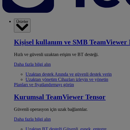
Ürünler
Kişisel kullanım ve SMB
TeamViewer 
Hızlı ve güvenli uzaktan erişim ve BT desteği.
Daha fazla bilgi alın
Uzaktan destek
Anında ve güvenli destek verin
Uzaktan yönetim
Cihazları izleyin ve yönetin
Planları ve fiyatlandırmayı görün
Kurumsal
TeamViewer Tensor
Güvenli operasyon için uzak bağlantılar.
Daha fazla bilgi alın
Uzaktan BT desteği
Güvenli, esnek, entegre