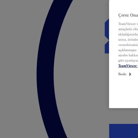
Çerez Ona
TeamViewer ve
amaçlarla ciha
tıkladığınızda
sonra, ürünle
vermektesiniz.
açıklanmıştır
süreler hakkın
gibi uyarlayın
TeamViewer 
Baskı