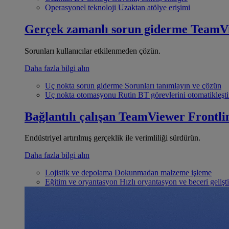
Operasyonel teknoloji
Uzaktan atölye erişimi
Gerçek zamanlı sorun giderme
TeamV
Sorunları kullanıcılar etkilenmeden çözün.
Daha fazla bilgi alın
Uç nokta sorun giderme
Sorunları tanımlayın ve çözün
Uç nokta otomasyonu
Rutin BT görevlerini otomatikleşti
Bağlantılı çalışan
TeamViewer Frontli
Endüstriyel artırılmış gerçeklik ile verimliliği sürdürün.
Daha fazla bilgi alın
Lojistik ve depolama
Dokunmadan malzeme işleme
Eğitim ve oryantasyon
Hızlı oryantasyon ve beceri gelişt