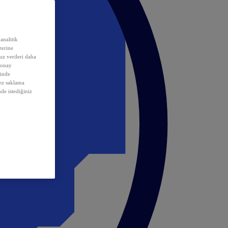
analitik
erine
ız verileri daha
 onay
inde
rez saklama
nde istediğiniz