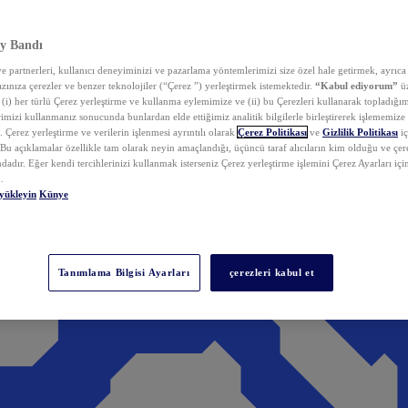
y Bandı
 partnerleri, kullanıcı deneyiminizi ve pazarlama yöntemlerimizi size özel hale getirmek, ayrıca 
zınıza çerezler ve benzer teknolojiler (“Çerez ”) yerleştirmek istemektedir.
“Kabul ediyorum”
üz
 (i) her türlü Çerez yerleştirme ve kullanma eylemimize ve (ii) bu Çerezleri kullanarak topladığım
rimizi kullanmanız sonucunda bunlardan elde ettiğimiz analitik bilgilerle birleştirerek işlememize
 Çerez yerleştirme ve verilerin işlenmesi ayrıntılı olarak
Çerez Politikası
ve
Gizlilik Politikası
iç
. Bu açıklamalar özellikle tam olarak neyin amaçlandığı, üçüncü taraf alıcıların kim olduğu ve çe
dadır. Eğer kendi tercihlerinizi kullanmak isterseniz Çerez yerleştirme işlemini Çerez Ayarları içi
.
yükleyin
Künye
Tanımlama Bilgisi Ayarları
çerezleri kabul et