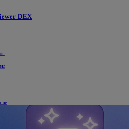
iewer DEX
rin
ne
irme