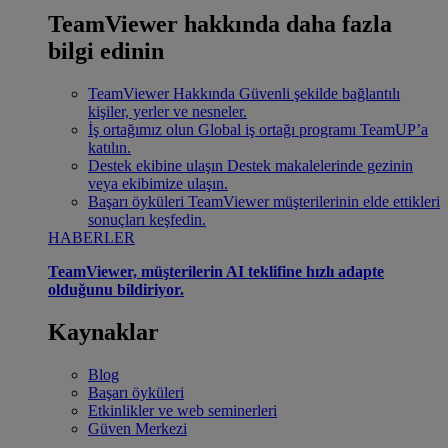
TeamViewer hakkında daha fazla
bilgi edinin
TeamViewer Hakkında
Güvenli şekilde bağlantılı
kişiler, yerler ve nesneler.
İş ortağımız olun
Global iş ortağı programı TeamUP’a
katılın.
Destek ekibine ulaşın
Destek makalelerinde gezinin
veya ekibimize ulaşın.
Başarı öyküleri
TeamViewer müşterilerinin elde ettikleri
sonuçları keşfedin.
HABERLER
TeamViewer, müşterilerin AI teklifine hızlı adapte
olduğunu bildiriyor.
Kaynaklar
Blog
Başarı öyküleri
Etkinlikler ve web seminerleri
Güven Merkezi