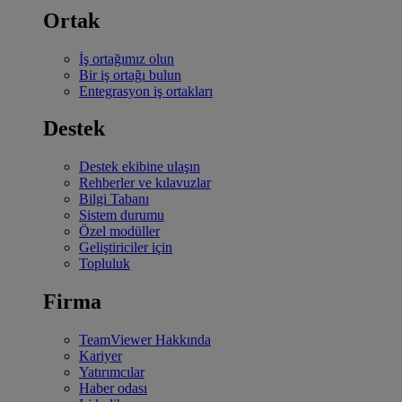
Ortak
İş ortağımız olun
Bir iş ortağı bulun
Entegrasyon iş ortakları
Destek
Destek ekibine ulaşın
Rehberler ve kılavuzlar
Bilgi Tabanı
Sistem durumu
Özel modüller
Geliştiriciler için
Topluluk
Firma
TeamViewer Hakkında
Kariyer
Yatırımcılar
Haber odası