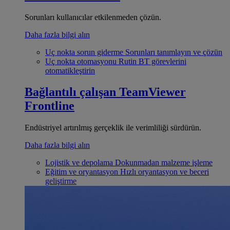
Sorunları kullanıcılar etkilenmeden çözün.
Daha fazla bilgi alın
Uç nokta sorun giderme
Sorunları tanımlayın ve çözün
Uç nokta otomasyonu
Rutin BT görevlerini
otomatikleştirin
Bağlantılı çalışan
TeamViewer
Frontline
Endüstriyel artırılmış gerçeklik ile verimliliği sürdürün.
Daha fazla bilgi alın
Lojistik ve depolama
Dokunmadan malzeme işleme
Eğitim ve oryantasyon
Hızlı oryantasyon ve beceri
geliştirme