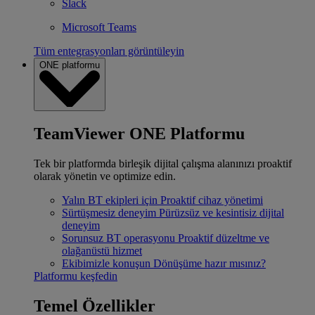
Slack
Microsoft Teams
Tüm entegrasyonları görüntüleyin
ONE platformu
TeamViewer ONE Platformu
Tek bir platformda birleşik dijital çalışma alanınızı proaktif
olarak yönetin ve optimize edin.
Yalın BT ekipleri için
Proaktif cihaz yönetimi
Sürtüşmesiz deneyim
Pürüzsüz ve kesintisiz dijital
deneyim
Sorunsuz BT operasyonu
Proaktif düzeltme ve
olağanüstü hizmet
Ekibimizle konuşun
Dönüşüme hazır mısınız?
Platformu keşfedin
Temel Özellikler