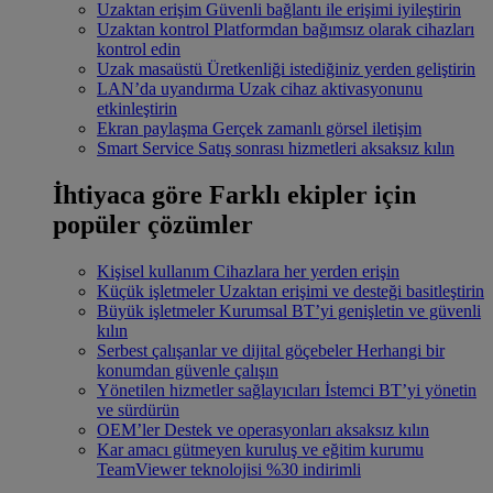
Uzaktan erişim
Güvenli bağlantı ile erişimi iyileştirin
Uzaktan kontrol
Platformdan bağımsız olarak cihazları
kontrol edin
Uzak masaüstü
Üretkenliği istediğiniz yerden geliştirin
LAN’da uyandırma
Uzak cihaz aktivasyonunu
etkinleştirin
Ekran paylaşma
Gerçek zamanlı görsel iletişim
Smart Service
Satış sonrası hizmetleri aksaksız kılın
İhtiyaca göre
Farklı ekipler için
popüler çözümler
Kişisel kullanım
Cihazlara her yerden erişin
Küçük işletmeler
Uzaktan erişimi ve desteği basitleştirin
Büyük işletmeler
Kurumsal BT’yi genişletin ve güvenli
kılın
Serbest çalışanlar ve dijital göçebeler
Herhangi bir
konumdan güvenle çalışın
Yönetilen hizmetler sağlayıcıları
İstemci BT’yi yönetin
ve sürdürün
OEM’ler
Destek ve operasyonları aksaksız kılın
Kar amacı gütmeyen kuruluş ve eğitim kurumu
TeamViewer teknolojisi %30 indirimli