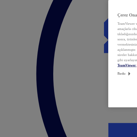
Çerez Ona
TeamViewer ve
amaçlarla ciha
tıkladığınızda
sonra, ürünle
vermektesiniz.
açıklanmıştır
süreler hakkın
gibi uyarlayın
TeamViewer 
Baskı