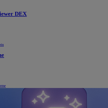
iewer DEX
rin
ne
irme