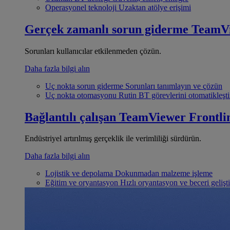
Operasyonel teknoloji
Uzaktan atölye erişimi
Gerçek zamanlı sorun giderme
TeamV
Sorunları kullanıcılar etkilenmeden çözün.
Daha fazla bilgi alın
Uç nokta sorun giderme
Sorunları tanımlayın ve çözün
Uç nokta otomasyonu
Rutin BT görevlerini otomatikleşti
Bağlantılı çalışan
TeamViewer Frontli
Endüstriyel artırılmış gerçeklik ile verimliliği sürdürün.
Daha fazla bilgi alın
Lojistik ve depolama
Dokunmadan malzeme işleme
Eğitim ve oryantasyon
Hızlı oryantasyon ve beceri gelişt