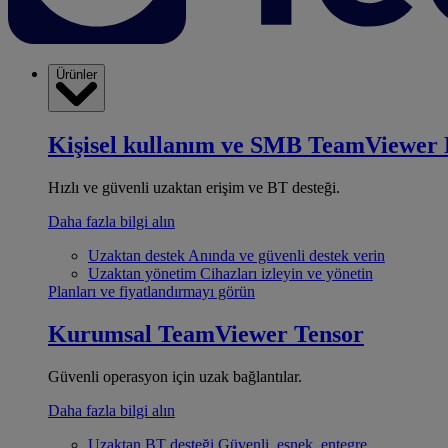
Ürünler
Kişisel kullanım ve SMB
TeamViewer 
Hızlı ve güvenli uzaktan erişim ve BT desteği.
Daha fazla bilgi alın
Uzaktan destek
Anında ve güvenli destek verin
Uzaktan yönetim
Cihazları izleyin ve yönetin
Planları ve fiyatlandırmayı görün
Kurumsal
TeamViewer Tensor
Güvenli operasyon için uzak bağlantılar.
Daha fazla bilgi alın
Uzaktan BT desteği
Güvenli, esnek, entegre