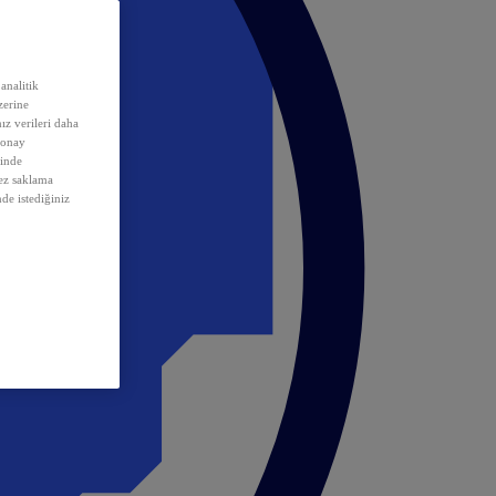
analitik
erine
ız verileri daha
 onay
inde
rez saklama
nde istediğiniz