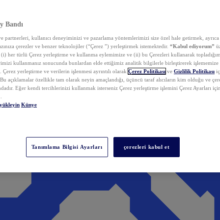
y Bandı
 partnerleri, kullanıcı deneyiminizi ve pazarlama yöntemlerimizi size özel hale getirmek, ayrıca 
zınıza çerezler ve benzer teknolojiler (“Çerez ”) yerleştirmek istemektedir.
“Kabul ediyorum”
üz
 (i) her türlü Çerez yerleştirme ve kullanma eylemimize ve (ii) bu Çerezleri kullanarak topladığım
rimizi kullanmanız sonucunda bunlardan elde ettiğimiz analitik bilgilerle birleştirerek işlememize
 Çerez yerleştirme ve verilerin işlenmesi ayrıntılı olarak
Çerez Politikası
ve
Gizlilik Politikası
iç
. Bu açıklamalar özellikle tam olarak neyin amaçlandığı, üçüncü taraf alıcıların kim olduğu ve çe
dadır. Eğer kendi tercihlerinizi kullanmak isterseniz Çerez yerleştirme işlemini Çerez Ayarları içi
.
yükleyin
Künye
Tanımlama Bilgisi Ayarları
çerezleri kabul et