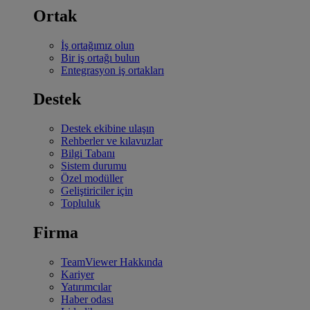
Ortak
İş ortağımız olun
Bir iş ortağı bulun
Entegrasyon iş ortakları
Destek
Destek ekibine ulaşın
Rehberler ve kılavuzlar
Bilgi Tabanı
Sistem durumu
Özel modüller
Geliştiriciler için
Topluluk
Firma
TeamViewer Hakkında
Kariyer
Yatırımcılar
Haber odası