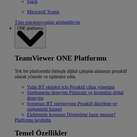
Slack
Microsoft Teams
Tüm entegrasyonları görüntüleyin
ONE platformu
TeamViewer ONE Platformu
Tek bir platformda birleşik dijital çalışma alanınızı proaktif
olarak yönetin ve optimize edin.
Yalın BT ekipleri için
Proaktif cihaz yönetimi
Sürtüşmesiz deneyim
Pürüzsüz ve kesintisiz dijital
deneyim
Sorunsuz BT operasyonu
Proaktif düzeltme ve
olağanüstü hizmet
Ekibimizle konuşun
Dönüşüme hazır mısınız?
Platformu keşfedin
Temel Özellikler