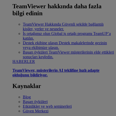
TeamViewer hakkında daha fazla
bilgi edinin
TeamViewer Hakkında
Güvenli şekilde bağlantılı
kişiler, yerler ve nesneler.
İş ortağımız olun
Global iş ortağı programı TeamUP’a
katılın.
Destek ekibine ulaşın
Destek makalelerinde gezinin
veya ekibimize ulaşın.
Başarı öyküleri
TeamViewer müşterilerinin elde ettikleri
sonuçları keşfedin.
HABERLER
TeamViewer, müşterilerin AI teklifine hızlı adapte
olduğunu bildiriyor.
Kaynaklar
Blog
Başarı öyküleri
Etkinlikler ve web seminerleri
Güven Merkezi