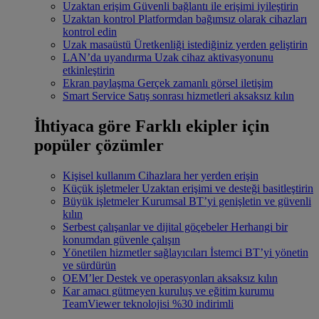
Uzaktan erişim
Güvenli bağlantı ile erişimi iyileştirin
Uzaktan kontrol
Platformdan bağımsız olarak cihazları
kontrol edin
Uzak masaüstü
Üretkenliği istediğiniz yerden geliştirin
LAN’da uyandırma
Uzak cihaz aktivasyonunu
etkinleştirin
Ekran paylaşma
Gerçek zamanlı görsel iletişim
Smart Service
Satış sonrası hizmetleri aksaksız kılın
İhtiyaca göre
Farklı ekipler için
popüler çözümler
Kişisel kullanım
Cihazlara her yerden erişin
Küçük işletmeler
Uzaktan erişimi ve desteği basitleştirin
Büyük işletmeler
Kurumsal BT’yi genişletin ve güvenli
kılın
Serbest çalışanlar ve dijital göçebeler
Herhangi bir
konumdan güvenle çalışın
Yönetilen hizmetler sağlayıcıları
İstemci BT’yi yönetin
ve sürdürün
OEM’ler
Destek ve operasyonları aksaksız kılın
Kar amacı gütmeyen kuruluş ve eğitim kurumu
TeamViewer teknolojisi %30 indirimli