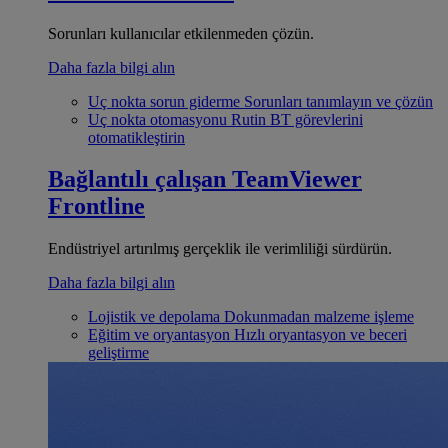
Sorunları kullanıcılar etkilenmeden çözün.
Daha fazla bilgi alın
Uç nokta sorun giderme
Sorunları tanımlayın ve çözün
Uç nokta otomasyonu
Rutin BT görevlerini
otomatikleştirin
Bağlantılı çalışan
TeamViewer
Frontline
Endüstriyel artırılmış gerçeklik ile verimliliği sürdürün.
Daha fazla bilgi alın
Lojistik ve depolama
Dokunmadan malzeme işleme
Eğitim ve oryantasyon
Hızlı oryantasyon ve beceri
geliştirme