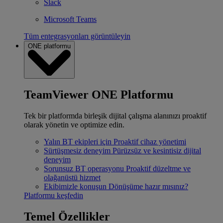
Slack
Microsoft Teams
Tüm entegrasyonları görüntüleyin
ONE platformu
TeamViewer ONE Platformu
Tek bir platformda birleşik dijital çalışma alanınızı proaktif
olarak yönetin ve optimize edin.
Yalın BT ekipleri için
Proaktif cihaz yönetimi
Sürtüşmesiz deneyim
Pürüzsüz ve kesintisiz dijital
deneyim
Sorunsuz BT operasyonu
Proaktif düzeltme ve
olağanüstü hizmet
Ekibimizle konuşun
Dönüşüme hazır mısınız?
Platformu keşfedin
Temel Özellikler