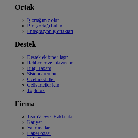
Ortak
İş ortağımız olun
Bir iş ortağı bulun
Entegrasyon iş ortakları
Destek
Destek ekibine ulaşın
Rehberler ve kılavuzlar
Bilgi Tabanı
Sistem durumu
Özel modüller
Geliştiriciler için
Topluluk
Firma
TeamViewer Hakkında
Kariyer
Yatırımcılar
Haber odası