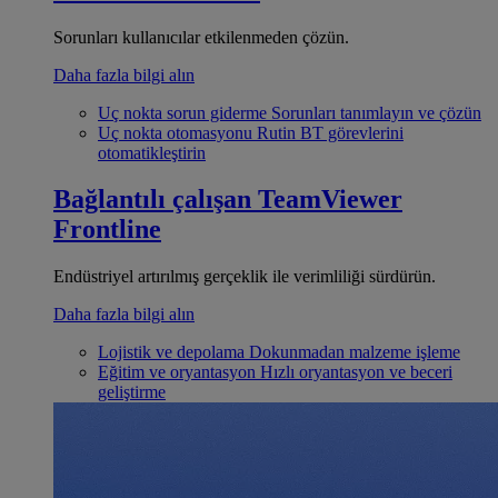
Sorunları kullanıcılar etkilenmeden çözün.
Daha fazla bilgi alın
Uç nokta sorun giderme
Sorunları tanımlayın ve çözün
Uç nokta otomasyonu
Rutin BT görevlerini
otomatikleştirin
Bağlantılı çalışan
TeamViewer
Frontline
Endüstriyel artırılmış gerçeklik ile verimliliği sürdürün.
Daha fazla bilgi alın
Lojistik ve depolama
Dokunmadan malzeme işleme
Eğitim ve oryantasyon
Hızlı oryantasyon ve beceri
geliştirme