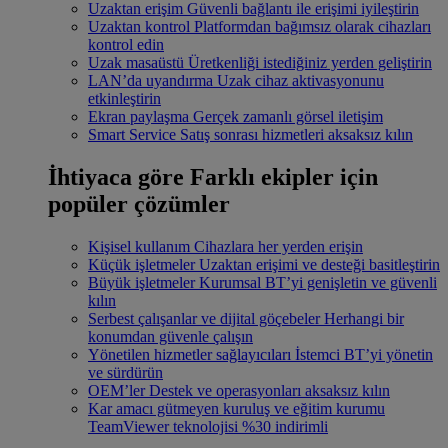
Uzaktan erişim
Güvenli bağlantı ile erişimi iyileştirin
Uzaktan kontrol
Platformdan bağımsız olarak cihazları
kontrol edin
Uzak masaüstü
Üretkenliği istediğiniz yerden geliştirin
LAN’da uyandırma
Uzak cihaz aktivasyonunu
etkinleştirin
Ekran paylaşma
Gerçek zamanlı görsel iletişim
Smart Service
Satış sonrası hizmetleri aksaksız kılın
İhtiyaca göre
Farklı ekipler için
popüler çözümler
Kişisel kullanım
Cihazlara her yerden erişin
Küçük işletmeler
Uzaktan erişimi ve desteği basitleştirin
Büyük işletmeler
Kurumsal BT’yi genişletin ve güvenli
kılın
Serbest çalışanlar ve dijital göçebeler
Herhangi bir
konumdan güvenle çalışın
Yönetilen hizmetler sağlayıcıları
İstemci BT’yi yönetin
ve sürdürün
OEM’ler
Destek ve operasyonları aksaksız kılın
Kar amacı gütmeyen kuruluş ve eğitim kurumu
TeamViewer teknolojisi %30 indirimli