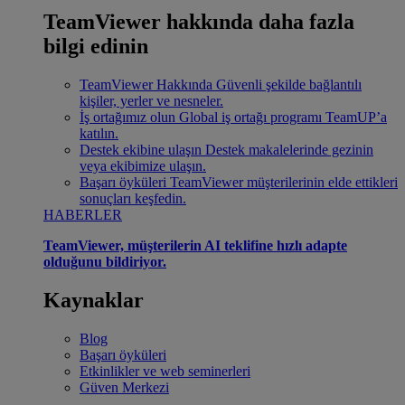
TeamViewer hakkında daha fazla
bilgi edinin
TeamViewer Hakkında
Güvenli şekilde bağlantılı
kişiler, yerler ve nesneler.
İş ortağımız olun
Global iş ortağı programı TeamUP’a
katılın.
Destek ekibine ulaşın
Destek makalelerinde gezinin
veya ekibimize ulaşın.
Başarı öyküleri
TeamViewer müşterilerinin elde ettikleri
sonuçları keşfedin.
HABERLER
TeamViewer, müşterilerin AI teklifine hızlı adapte
olduğunu bildiriyor.
Kaynaklar
Blog
Başarı öyküleri
Etkinlikler ve web seminerleri
Güven Merkezi