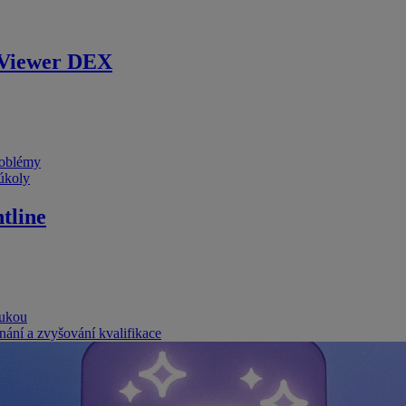
Viewer DEX
problémy
 úkoly
tline
rukou
nání a zvyšování kvalifikace