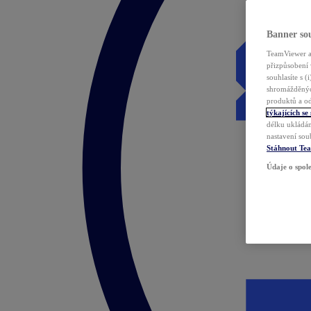
Banner sou
TeamViewer a 
přizpůsobení 
souhlasíte s 
shromážděnýc
produktů a od
týkajících se
délku ukládán
nastavení sou
Stáhnout Te
Údaje o spole