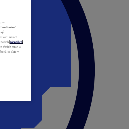
 pro
„Souhlasím“
dajů
žívání našich
v našich
zásadách
 třetích stran a
ouborů cookie v