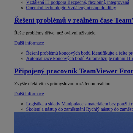
Vzdálená IT podpora
Bezpečná, flexibilní, integrovaná
Operační technologie
Vzdálený přístup do dílny
Řešení problémů v reálném čase
Team
Řešte problémy dříve, než ovlivní uživatele.
Další informace
Řešení problémů koncových bodů
Identifikujte a řešte 
Automatizace koncových bodů
Automatizujte rutinní IT
Připojený pracovník
TeamViewer Fron
Zvyšte efektivitu s průmyslovou rozšířenou realitou.
Další informace
Logistika a sklady
Manipulace s materiálem bez použití 
Školení a nástup do zaměstnání
Rychlý nástup do zaměst