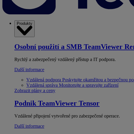
Produkty
Osobní použití a SMB
TeamViewer Re
Rychlý a zabezpečený vzdálený přístup a IT podpora.
Další informace
Vzdálená podpora
Poskytujte okamžitou a bezpečnou p
Vzdálená správa
Monitorujte a spravujte zařízení
Zobrazit plány a ceny
Podnik
TeamViewer Tensor
Vzdálené připojení vytvořené pro zabezpečené operace.
Další informace