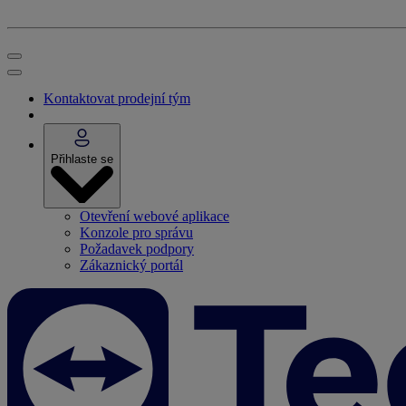
Kontaktovat prodejní tým
Přihlaste se
Otevření webové aplikace
Konzole pro správu
Požadavek podpory
Zákaznický portál