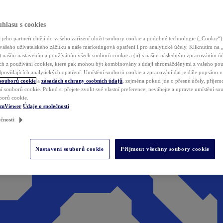
hlasu s cookies
jeho partneři chtějí do vašeho zařízení uložit soubory cookie a podobné technologie („Cookie“)
vašeho uživatelského zážitku a naše marketingová opatření i pro analytické účely. Kliknutím na
(i) naším nastavením a používáním všech souborů cookie a (ii) s naším následným zpracováním ú
h z používání cookies, které pak mohou být kombinovány s údaji shromážděnými z vašeho pou
povídajících analytických opatření. Umístění souborů cookie a zpracování dat je dále popsáno 
 souborů cookie
a
zásadách ochrany osobních údajů
, zejména pokud jde o přesné účely, příjemce
í souborů cookie. Pokud si přejete zvolit své vlastní preference, neváhejte a upravte umístění s
borů cookie.
amViewer
Údaje o společnosti
čnosti
Nastavení souborů cookie
Přijmout všechny soubory cookie