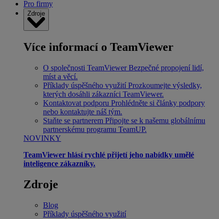
Pro firmy
Zdroje
Více informací o TeamViewer
O společnosti TeamViewer
Bezpečné propojení lidí,
míst a věcí.
Příklady úspěšného využití
Prozkoumejte výsledky,
kterých dosáhli zákazníci TeamViewer.
Kontaktovat podporu
Prohlédněte si články podpory
nebo kontaktujte náš tým.
Staňte se partnerem
Připojte se k našemu globálnímu
partnerskému programu TeamUP.
NOVINKY
TeamViewer hlásí rychlé přijetí jeho nabídky umělé
inteligence zákazníky.
Zdroje
Blog
Příklady úspěšného využití