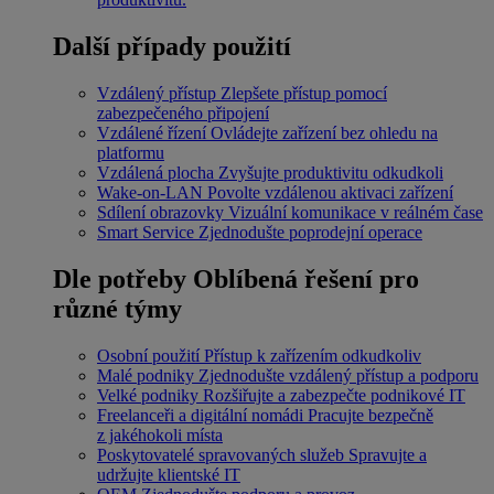
Další případy použití
Vzdálený přístup
Zlepšete přístup pomocí
zabezpečeného připojení
Vzdálené řízení
Ovládejte zařízení bez ohledu na
platformu
Vzdálená plocha
Zvyšujte produktivitu odkudkoli
Wake-on-LAN
Povolte vzdálenou aktivaci zařízení
Sdílení obrazovky
Vizuální komunikace v reálném čase
Smart Service
Zjednodušte poprodejní operace
Dle potřeby
Oblíbená řešení pro
různé týmy
Osobní použití
Přístup k zařízením odkudkoliv
Malé podniky
Zjednodušte vzdálený přístup a podporu
Velké podniky
Rozšiřujte a zabezpečte podnikové IT
Freelanceři a digitální nomádi
Pracujte bezpečně
z jakéhokoli místa
Poskytovatelé spravovaných služeb
Spravujte a
udržujte klientské IT