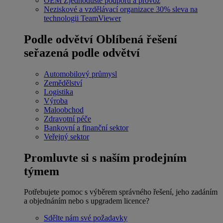
OEM
Zjednodušte podporu a provoz
Neziskové a vzdělávací organizace
30% sleva na
technologii TeamViewer
Podle odvětví
Oblíbená řešení
seřazená podle odvětví
Automobilový průmysl
Zemědělství
Logistika
Výroba
Maloobchod
Zdravotní péče
Bankovní a finanční sektor
Veřejný sektor
Promluvte si s naším prodejním
týmem
Potřebujete pomoc s výběrem správného řešení, jeho zadáním
a objednáním nebo s upgradem licence?
Sdělte nám své požadavky