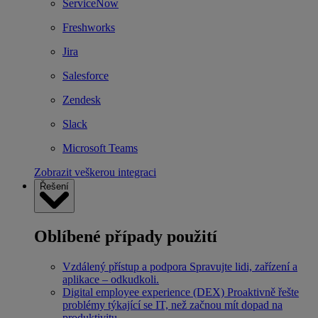
ServiceNow
Freshworks
Jira
Salesforce
Zendesk
Slack
Microsoft Teams
Zobrazit veškerou integraci
Řešení
Oblíbené případy použití
Vzdálený přístup a podpora
Spravujte lidi, zařízení a
aplikace – odkudkoli.
Digital employee experience (DEX)
Proaktivně řešte
problémy týkající se IT, než začnou mít dopad na
produktivitu.