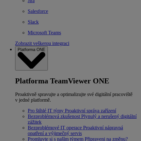
Jira
Salesforce
Slack
Microsoft Teams
Zobrazit veškerou integraci
Platforma ONE
Platforma TeamViewer ONE
Proaktivně spravujte a optimalizujte své digitální pracoviště
v jedné platformě.
Pro štíhlé IT týmy
Proaktivní správa zařízení
Bezproblémová zkušenost
Plynulý a nerušený digitální
zážitek
Bezproblémové IT operace
Proaktivní nápravná
opatření a výjimečný servis
Promluvte si s naším týmem
Připraveni na změnu?