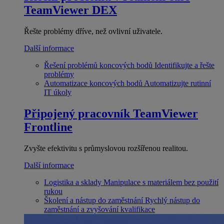
TeamViewer DEX
Řešte problémy dříve, než ovlivní uživatele.
Další informace
Řešení problémů koncových bodů
Identifikujte a řešte
problémy
Automatizace koncových bodů
Automatizujte rutinní
IT úkoly
Připojený pracovník
TeamViewer
Frontline
Zvyšte efektivitu s průmyslovou rozšířenou realitou.
Další informace
Logistika a sklady
Manipulace s materiálem bez použití
rukou
Školení a nástup do zaměstnání
Rychlý nástup do
zaměstnání a zvyšování kvalifikace