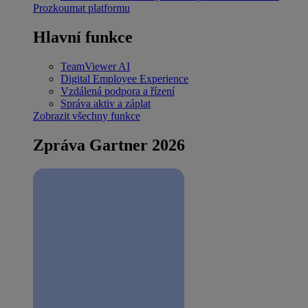
Prozkoumat platformu
Hlavní funkce
TeamViewer AI
Digital Employee Experience
Vzdálená podpora a řízení
Správa aktiv a záplat
Zobrazit všechny funkce
Zpráva Gartner 2026