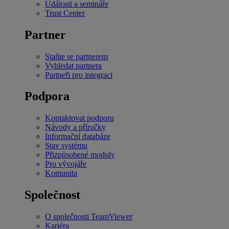
Události a semináře
Trust Center
Partner
Staňte se partnerem
Vyhledat partnera
Partneři pro integraci
Podpora
Kontaktovat podporu
Návody a příručky
Informační databáze
Stav systému
Přizpůsobené moduly
Pro vývojáře
Komunita
Společnost
O společnosti TeamViewer
Kariéra