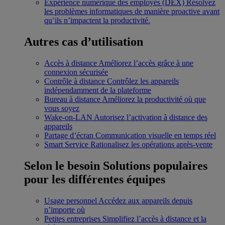
Expérience numérique des employés (DEX)
Résolvez
les problèmes informatiques de manière proactive avant
qu’ils n’impactent la productivité.
Autres cas d’utilisation
Accès à distance
Améliorez l’accès grâce à une
connexion sécurisée
Contrôle à distance
Contrôlez les appareils
indépendamment de la plateforme
Bureau à distance
Améliorez la productivité où que
vous soyez
Wake-on-LAN
Autorisez l’activation à distance des
appareils
Partage d’écran
Communication visuelle en temps réel
Smart Service
Rationalisez les opérations après-vente
Selon le besoin
Solutions populaires
pour les différentes équipes
Usage personnel
Accédez aux appareils depuis
n’importe où
Petites entreprises
Simplifiez l’accès à distance et la