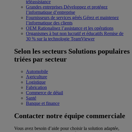
téléassistance
Grandes entreprises
Développez et protégez
l’informatique d’entreprise
Fournisseurs de services gérés
Gérez et maintenez
l’informatique des clients
OEM
Rationalisez l’assistance et les opérations
Organismes à but non lucratif et éducatifs
Remise de
30 % sur la technologie TeamViewer
Selon les secteurs
Solutions populaires
triées par secteur
Automobile
Agriculture
Logistique
Fabrication
Commerce de détail
Santé
Banque et finance
Contacter notre équipe commerciale
Vous avez besoin d’aide pour choisir la solution adaptée,