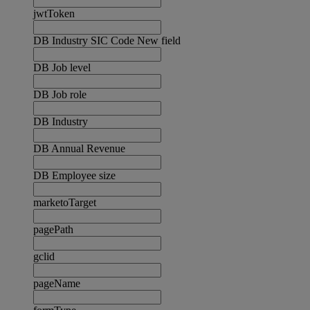
jwtToken
DB Industry SIC Code New field
DB Job level
DB Job role
DB Industry
DB Annual Revenue
DB Employee size
marketoTarget
pagePath
gclid
pageName