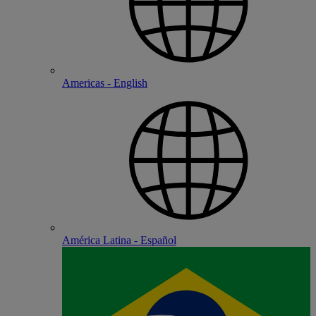
Americas - English
América Latina - Español