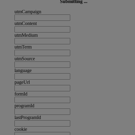
Submitting ...
utmCampaign
utmContent
utmMedium
utmTerm
utmSource
language
pageUrl
formId
programId
lastProgramId
cookie