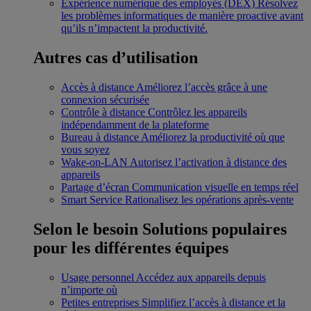
Expérience numérique des employés (DEX)
Résolvez
les problèmes informatiques de manière proactive avant
qu’ils n’impactent la productivité.
Autres cas d’utilisation
Accès à distance
Améliorez l’accès grâce à une
connexion sécurisée
Contrôle à distance
Contrôlez les appareils
indépendamment de la plateforme
Bureau à distance
Améliorez la productivité où que
vous soyez
Wake-on-LAN
Autorisez l’activation à distance des
appareils
Partage d’écran
Communication visuelle en temps réel
Smart Service
Rationalisez les opérations après-vente
Selon le besoin
Solutions populaires
pour les différentes équipes
Usage personnel
Accédez aux appareils depuis
n’importe où
Petites entreprises
Simplifiez l’accès à distance et la