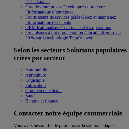
téléassistance
Grandes entreprises
Développez et protégez
l’informatique d’entreprise
Fournisseurs de services gérés
Gérez et maintenez
l’informatique des clients
OEM
Rationalisez l’assistance et les opérations
Organismes à but non lucratif et éducatifs
Remise de
30 % sur la technologie TeamViewer
Selon les secteurs
Solutions populaires
triées par secteur
Automobile
Agriculture
Logistique
Fabrication
Commerce de détail
Santé
Banque et finance
Contacter notre équipe commerciale
Vous avez besoin d’aide pour choisir la solution adaptée,