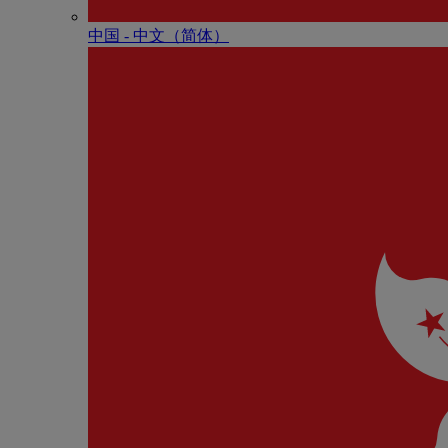
中国 - 中⽂（简体）