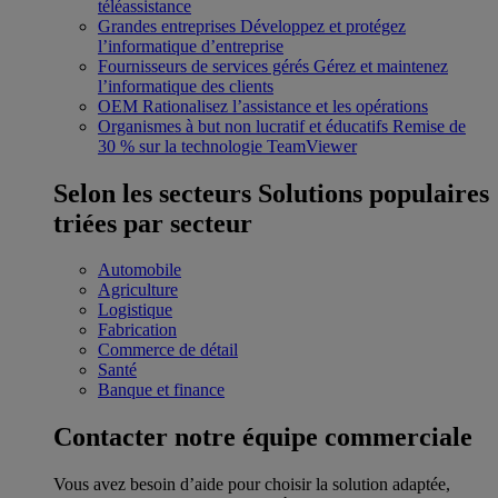
téléassistance
Grandes entreprises
Développez et protégez
l’informatique d’entreprise
Fournisseurs de services gérés
Gérez et maintenez
l’informatique des clients
OEM
Rationalisez l’assistance et les opérations
Organismes à but non lucratif et éducatifs
Remise de
30 % sur la technologie TeamViewer
Selon les secteurs
Solutions populaires
triées par secteur
Automobile
Agriculture
Logistique
Fabrication
Commerce de détail
Santé
Banque et finance
Contacter notre équipe commerciale
Vous avez besoin d’aide pour choisir la solution adaptée,