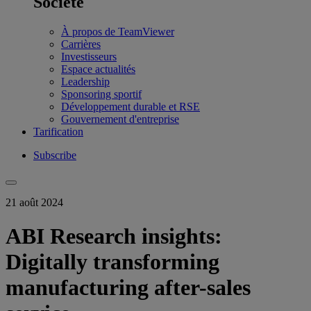
Société
À propos de TeamViewer
Carrières
Investisseurs
Espace actualités
Leadership
Sponsoring sportif
Développement durable et RSE
Gouvernement d'entreprise
Tarification
Subscribe
21 août 2024
ABI Research insights:
Digitally transforming
manufacturing after-sales