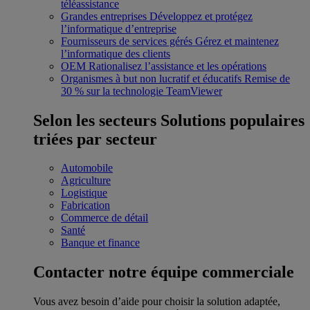
téléassistance
Grandes entreprises
Développez et protégez
l’informatique d’entreprise
Fournisseurs de services gérés
Gérez et maintenez
l’informatique des clients
OEM
Rationalisez l’assistance et les opérations
Organismes à but non lucratif et éducatifs
Remise de
30 % sur la technologie TeamViewer
Selon les secteurs
Solutions populaires
triées par secteur
Automobile
Agriculture
Logistique
Fabrication
Commerce de détail
Santé
Banque et finance
Contacter notre équipe commerciale
Vous avez besoin d’aide pour choisir la solution adaptée,