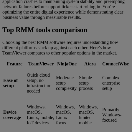
application crashes to maintaining system stability and preempting
network failures before support tickets start rolling in. You’re
optimizing the entire digital experience while demonstrating clear
business value through measurable results.
Top RMM tools comparison
Choosing the best RMM software requires understanding how
different platforms stack up against each other. Here’s how
TeamViewer compares to other popular options in the market.
Feature
TeamViewer
NinjaOne
Atera
ConnectWise
Quick cloud
Moderate
Simple
Complex
Ease of
setup, no
setup
setup
enterprise
setup
infrastructure
complexity
process
setup
needed
Windows,
Windows,
Windows,
Primarily
Device
macOS,
macOS,
macOS,
Windows-
coverage
Linux, mobile,
Linux
limited
focused
IoT devices
focus
mobile