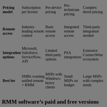
Per-
Pricing
Subscription
Per-device
Complex
technician
model
per license
pricing
tiered pricing
pricing
Industry-
Basic
Integrated
Third-party
Remote
leading remote
remote
remote
integration
access
control
access
access
needed
Microsoft,
Limited
Extensive
Integration
Salesforce,
PSA
third-party
ConnectWise
options
ServiceNow,
integrations
options
ecosystem
API
MSPs with
SMBs wanting
Small
Large MSPs
Windows-
Best for
unified remote
MSPs on
with complex
heavy
+ RMM
budget
needs
clients
RMM software’s paid and free versions