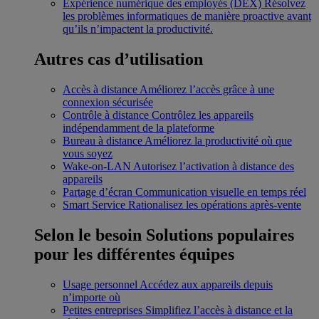
Expérience numérique des employés (DEX)
Résolvez
les problèmes informatiques de manière proactive avant
qu’ils n’impactent la productivité.
Autres cas d’utilisation
Accès à distance
Améliorez l’accès grâce à une
connexion sécurisée
Contrôle à distance
Contrôlez les appareils
indépendamment de la plateforme
Bureau à distance
Améliorez la productivité où que
vous soyez
Wake-on-LAN
Autorisez l’activation à distance des
appareils
Partage d’écran
Communication visuelle en temps réel
Smart Service
Rationalisez les opérations après-vente
Selon le besoin
Solutions populaires
pour les différentes équipes
Usage personnel
Accédez aux appareils depuis
n’importe où
Petites entreprises
Simplifiez l’accès à distance et la