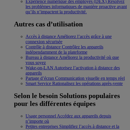
Expérience numérique des employés (DEX)
Résolvez
les problèmes informatiques de manière proactive avant
qu’ils n’impactent la productivité.
Autres cas d’utilisation
Accès à distance
Améliorez l’accès grâce à une
connexion sécurisée
Contrôle à distance
Contrôlez les appareils
indépendamment de la plateforme
Bureau à distance
Améliorez la productivité où que
vous soyez
Wake-on-LAN
Autorisez l’activation à distance des
appareils
Partage d’écran
Communication visuelle en temps réel
Smart Service
Rationalisez les opérations après-vente
Selon le besoin
Solutions populaires
pour les différentes équipes
Usage personnel
Accédez aux appareils depuis
n’importe où
Petites entreprises
Simplifiez l’accès à distance et la