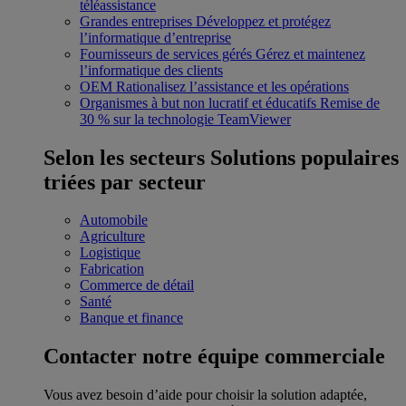
téléassistance
Grandes entreprises
Développez et protégez
l’informatique d’entreprise
Fournisseurs de services gérés
Gérez et maintenez
l’informatique des clients
OEM
Rationalisez l’assistance et les opérations
Organismes à but non lucratif et éducatifs
Remise de
30 % sur la technologie TeamViewer
Selon les secteurs
Solutions populaires
triées par secteur
Automobile
Agriculture
Logistique
Fabrication
Commerce de détail
Santé
Banque et finance
Contacter notre équipe commerciale
Vous avez besoin d’aide pour choisir la solution adaptée,