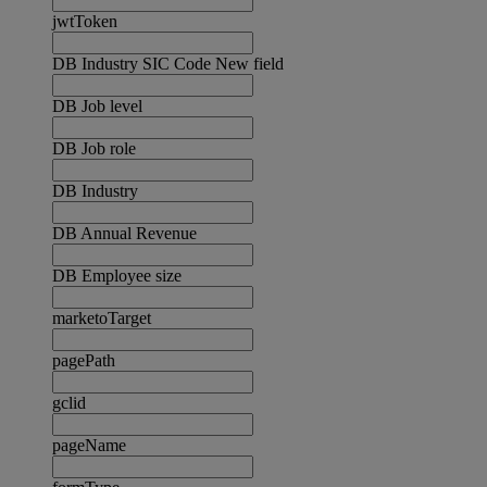
jwtToken
DB Industry SIC Code New field
DB Job level
DB Job role
DB Industry
DB Annual Revenue
DB Employee size
marketoTarget
pagePath
gclid
pageName