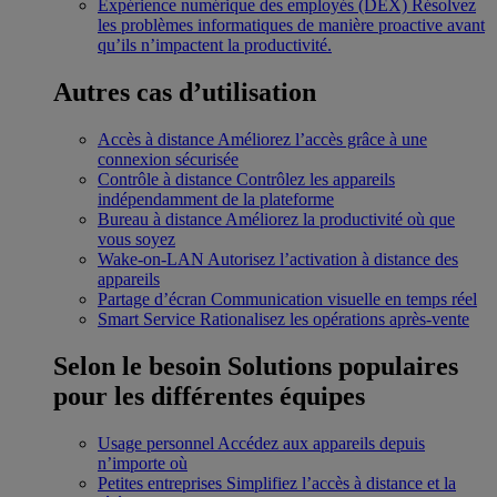
Expérience numérique des employés (DEX)
Résolvez
les problèmes informatiques de manière proactive avant
qu’ils n’impactent la productivité.
Autres cas d’utilisation
Accès à distance
Améliorez l’accès grâce à une
connexion sécurisée
Contrôle à distance
Contrôlez les appareils
indépendamment de la plateforme
Bureau à distance
Améliorez la productivité où que
vous soyez
Wake-on-LAN
Autorisez l’activation à distance des
appareils
Partage d’écran
Communication visuelle en temps réel
Smart Service
Rationalisez les opérations après-vente
Selon le besoin
Solutions populaires
pour les différentes équipes
Usage personnel
Accédez aux appareils depuis
n’importe où
Petites entreprises
Simplifiez l’accès à distance et la