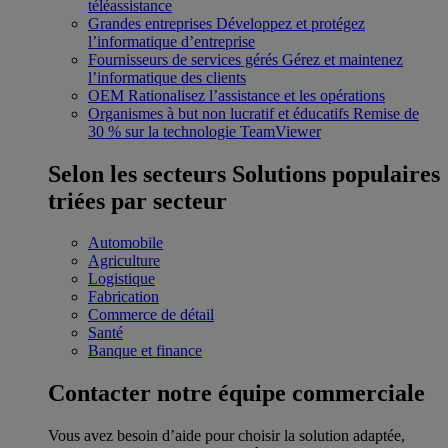
téléassistance
Grandes entreprises
Développez et protégez
l’informatique d’entreprise
Fournisseurs de services gérés
Gérez et maintenez
l’informatique des clients
OEM
Rationalisez l’assistance et les opérations
Organismes à but non lucratif et éducatifs
Remise de
30 % sur la technologie TeamViewer
Selon les secteurs
Solutions populaires
triées par secteur
Automobile
Agriculture
Logistique
Fabrication
Commerce de détail
Santé
Banque et finance
Contacter notre équipe commerciale
Vous avez besoin d’aide pour choisir la solution adaptée,