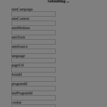
Submitting ...
utmCampaign
utmContent
utmMedium
utmTerm
utmSource
language
pageUrl
formId
programId
lastProgramId
cookie