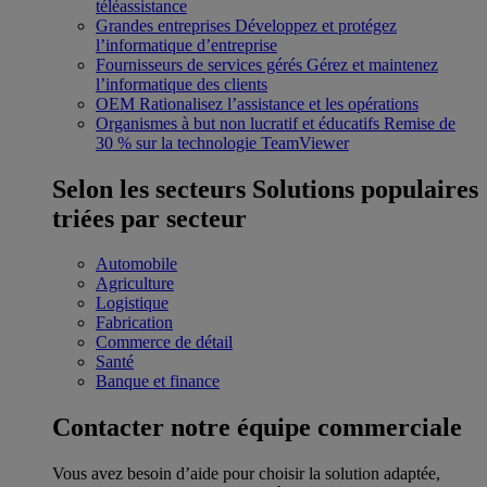
téléassistance
Grandes entreprises
Développez et protégez
l’informatique d’entreprise
Fournisseurs de services gérés
Gérez et maintenez
l’informatique des clients
OEM
Rationalisez l’assistance et les opérations
Organismes à but non lucratif et éducatifs
Remise de
30 % sur la technologie TeamViewer
Selon les secteurs
Solutions populaires
triées par secteur
Automobile
Agriculture
Logistique
Fabrication
Commerce de détail
Santé
Banque et finance
Contacter notre équipe commerciale
Vous avez besoin d’aide pour choisir la solution adaptée,