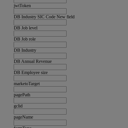
jwtToken
DB Industry SIC Code New field
DB Job level
DB Job role
DB Industry
DB Annual Revenue
DB Employee size
marketoTarget
pagePath
gclid
pageName