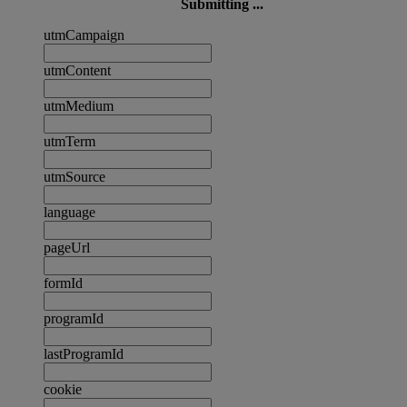
Submitting ...
utmCampaign
utmContent
utmMedium
utmTerm
utmSource
language
pageUrl
formId
programId
lastProgramId
cookie