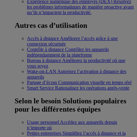
Expérience numérique des employés (DEX)
Résolvez
les problèmes informatiques de manière proactive avant
qu’ils n’impactent la productivité.
Autres cas d’utilisation
Accès à distance
Améliorez l’accès grâce à une
connexion sécurisée
Contrôle à distance
Contrôlez les appareils
indépendamment de la plateforme
Bureau à distance
Améliorez la productivité où que
vous soyez
Wake-on-LAN
Autorisez l’activation à distance des
appareils
Partage d’écran
Communication visuelle en temps réel
Smart Service
Rationalisez les opérations après-vente
Selon le besoin
Solutions populaires
pour les différentes équipes
Usage personnel
Accédez aux appareils depuis
n’importe où
Petites entreprises
Simplifiez l’accès à distance et la