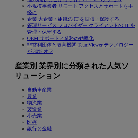
小規模事業者
リモート アクセスとサポートを手
軽に
企業
大企業・組織の IT を拡張・保護する
管理サービス プロバイダー
クライアントの IT を
管理・保守する
OEM
サポートと業務の効率化
非営利団体と教育機関
TeamViewer テクノロジー
が 30% オフ
産業別
業界別に分類された人気ソ
リューション
自動車産業
農業
物流業
製造業
小売業
医療
銀行と金融