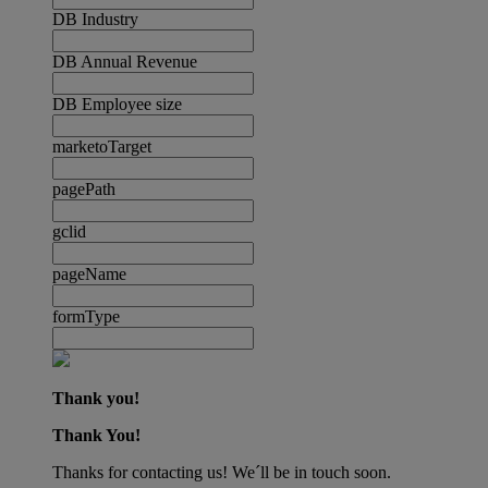
DB Industry
DB Annual Revenue
DB Employee size
marketoTarget
pagePath
gclid
pageName
formType
Thank you!
Thank You!
Thanks for contacting us! We´ll be in touch soon.