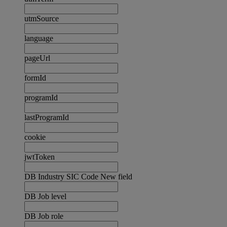
utmSource
language
pageUrl
formId
programId
lastProgramId
cookie
jwtToken
DB Industry SIC Code New field
DB Job level
DB Job role