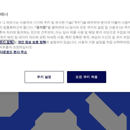
 배너
wer와 그 파트너는 사용자의 기기에 쿠키 및 유사한 기술("쿠키")을 배치하여 분석과 더불어 사용
개인 맞춤화하고자 합니다.
“동의함”
을 클릭하면 (i) 당사의 모든 쿠키의 설정 및 사용과 (ii) 
후속 처리에 동의하는 것으로 간주되며, 이는 당사 제품 사용 및 해당 분석 수단으로 수집된 
 쿠키 배치 및 데이터 처리에 관한 자세한 사항, 특히 정확한 목적, 제삼자 수신인 및 쿠키 저장
쿠키 정책
및
개인 정보 보호 정책
에 설명되어 있습니다. 사용자 기본 설정을 직접 선택하려면
 자유롭게 조정하십시오.
er 다운로드
본사 주소
쿠키 설정
모든 쿠키 허용