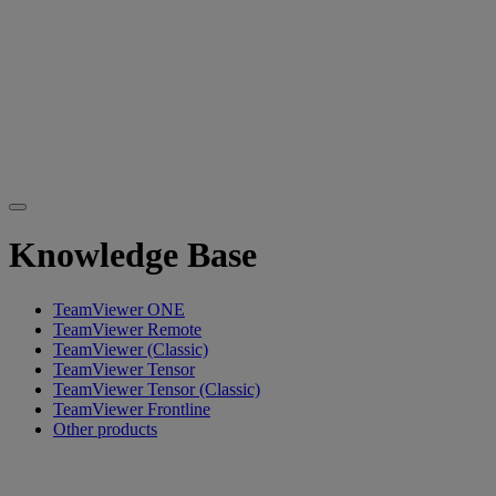
Knowledge Base
TeamViewer ONE
TeamViewer Remote
TeamViewer (Classic)
TeamViewer Tensor
TeamViewer Tensor (Classic)
TeamViewer Frontline
Other products