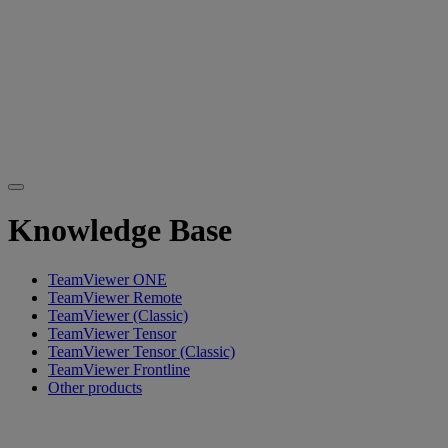
Knowledge Base
TeamViewer ONE
TeamViewer Remote
TeamViewer (Classic)
TeamViewer Tensor
TeamViewer Tensor (Classic)
TeamViewer Frontline
Other products