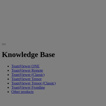
Knowledge Base
TeamViewer ONE
TeamViewer Remote
TeamViewer (Classic)
TeamViewer Tensor
TeamViewer Tensor (Classic)
TeamViewer Frontline
Other products