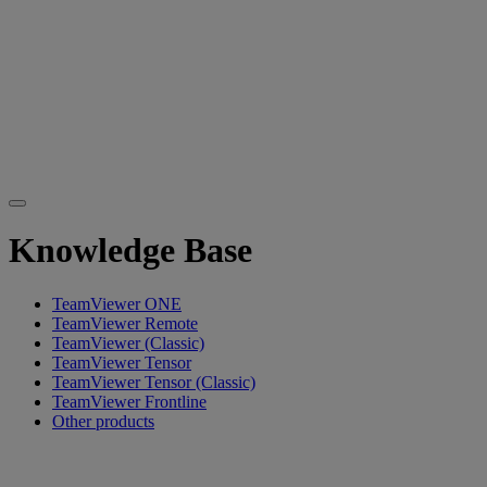
Knowledge Base
TeamViewer ONE
TeamViewer Remote
TeamViewer (Classic)
TeamViewer Tensor
TeamViewer Tensor (Classic)
TeamViewer Frontline
Other products