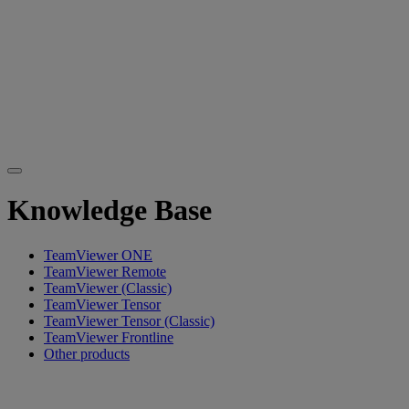
Knowledge Base
TeamViewer ONE
TeamViewer Remote
TeamViewer (Classic)
TeamViewer Tensor
TeamViewer Tensor (Classic)
TeamViewer Frontline
Other products