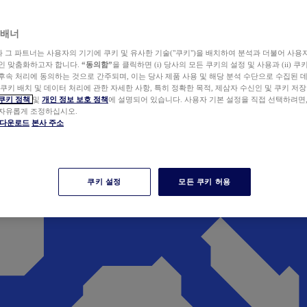
 배너
wer와 그 파트너는 사용자의 기기에 쿠키 및 유사한 기술("쿠키")을 배치하여 분석과 더불어 사용
개인 맞춤화하고자 합니다.
“동의함”
을 클릭하면 (i) 당사의 모든 쿠키의 설정 및 사용과 (ii) 
후속 처리에 동의하는 것으로 간주되며, 이는 당사 제품 사용 및 해당 분석 수단으로 수집된 
 쿠키 배치 및 데이터 처리에 관한 자세한 사항, 특히 정확한 목적, 제삼자 수신인 및 쿠키 저장
쿠키 정책
및
개인 정보 보호 정책
에 설명되어 있습니다. 사용자 기본 설정을 직접 선택하려면
 자유롭게 조정하십시오.
er 다운로드
본사 주소
쿠키 설정
모든 쿠키 허용