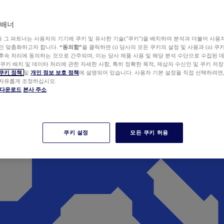
 배너
wer와 그 파트너는 사용자의 기기에 쿠키 및 유사한 기술("쿠키")을 배치하여 분석과 더불어 사용
개인 맞춤화하고자 합니다.
“동의함”
을 클릭하면 (i) 당사의 모든 쿠키의 설정 및 사용과 (ii) 
후속 처리에 동의하는 것으로 간주되며, 이는 당사 제품 사용 및 해당 분석 수단으로 수집된 
 쿠키 배치 및 데이터 처리에 관한 자세한 사항, 특히 정확한 목적, 제삼자 수신인 및 쿠키 저장
쿠키 정책
및
개인 정보 보호 정책
에 설명되어 있습니다. 사용자 기본 설정을 직접 선택하려면
 자유롭게 조정하십시오.
er 다운로드
본사 주소
쿠키 설정
모든 쿠키 허용