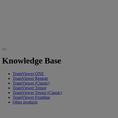
Knowledge Base
TeamViewer ONE
TeamViewer Remote
TeamViewer (Classic)
TeamViewer Tensor
TeamViewer Tensor (Classic)
TeamViewer Frontline
Other products