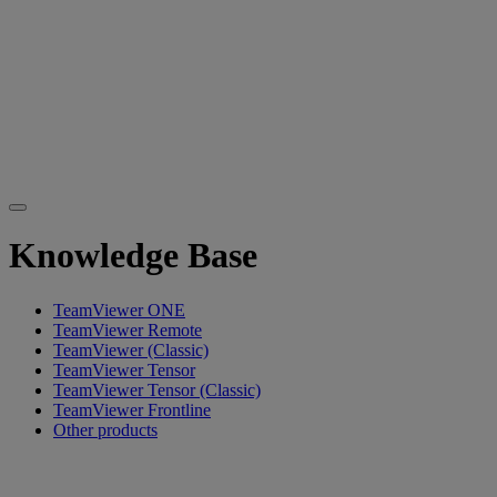
Knowledge Base
TeamViewer ONE
TeamViewer Remote
TeamViewer (Classic)
TeamViewer Tensor
TeamViewer Tensor (Classic)
TeamViewer Frontline
Other products