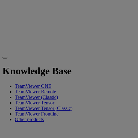
Knowledge Base
TeamViewer ONE
TeamViewer Remote
TeamViewer (Classic)
TeamViewer Tensor
TeamViewer Tensor (Classic)
TeamViewer Frontline
Other products