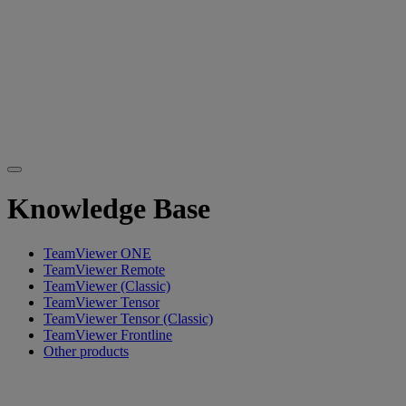
Knowledge Base
TeamViewer ONE
TeamViewer Remote
TeamViewer (Classic)
TeamViewer Tensor
TeamViewer Tensor (Classic)
TeamViewer Frontline
Other products