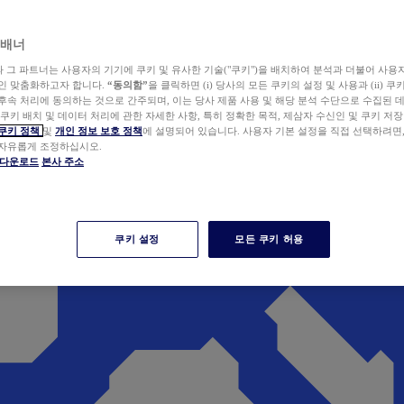
 배너
wer와 그 파트너는 사용자의 기기에 쿠키 및 유사한 기술("쿠키")을 배치하여 분석과 더불어 사용
개인 맞춤화하고자 합니다.
“동의함”
을 클릭하면 (i) 당사의 모든 쿠키의 설정 및 사용과 (ii) 
후속 처리에 동의하는 것으로 간주되며, 이는 당사 제품 사용 및 해당 분석 수단으로 수집된 
 쿠키 배치 및 데이터 처리에 관한 자세한 사항, 특히 정확한 목적, 제삼자 수신인 및 쿠키 저장
쿠키 정책
및
개인 정보 보호 정책
에 설명되어 있습니다. 사용자 기본 설정을 직접 선택하려면
 자유롭게 조정하십시오.
er 다운로드
본사 주소
쿠키 설정
모든 쿠키 허용