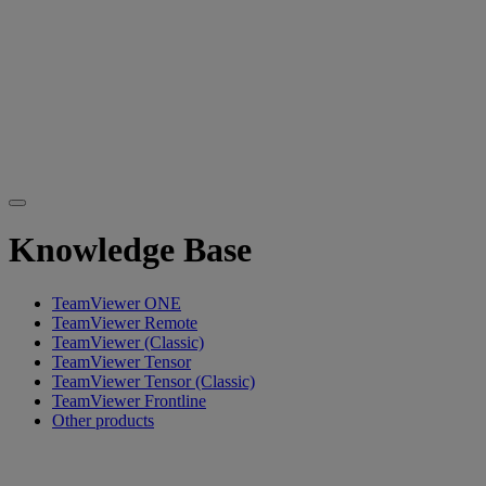
Knowledge Base
TeamViewer ONE
TeamViewer Remote
TeamViewer (Classic)
TeamViewer Tensor
TeamViewer Tensor (Classic)
TeamViewer Frontline
Other products