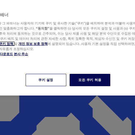
 배너
wer와 그 파트너는 사용자의 기기에 쿠키 및 유사한 기술("쿠키")을 배치하여 분석과 더불어 사용
개인 맞춤화하고자 합니다.
“동의함”
을 클릭하면 (i) 당사의 모든 쿠키의 설정 및 사용과 (ii) 
후속 처리에 동의하는 것으로 간주되며, 이는 당사 제품 사용 및 해당 분석 수단으로 수집된 
 쿠키 배치 및 데이터 처리에 관한 자세한 사항, 특히 정확한 목적, 제삼자 수신인 및 쿠키 저장
쿠키 정책
및
개인 정보 보호 정책
에 설명되어 있습니다. 사용자 기본 설정을 직접 선택하려면
 자유롭게 조정하십시오.
er 다운로드
본사 주소
쿠키 설정
모든 쿠키 허용