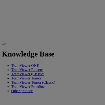
Knowledge Base
TeamViewer ONE
TeamViewer Remote
TeamViewer (Classic)
TeamViewer Tensor
TeamViewer Tensor (Classic)
TeamViewer Frontline
Other products