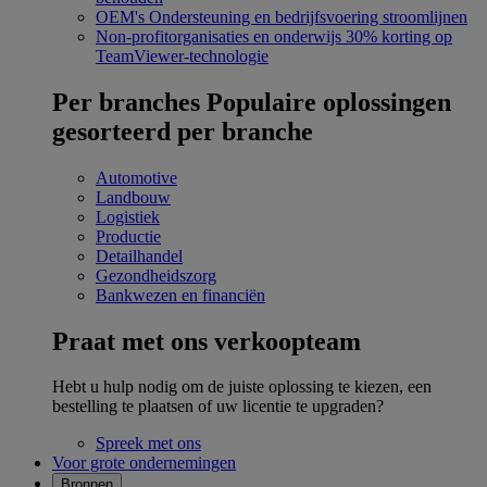
OEM's
Ondersteuning en bedrijfsvoering stroomlijnen
Non-profitorganisaties en onderwijs
30% korting op
TeamViewer-technologie
Per branches
Populaire oplossingen
gesorteerd per branche
Automotive
Landbouw
Logistiek
Productie
Detailhandel
Gezondheidszorg
Bankwezen en financiën
Praat met ons verkoopteam
Hebt u hulp nodig om de juiste oplossing te kiezen, een
bestelling te plaatsen of uw licentie te upgraden?
Spreek met ons
Voor grote ondernemingen
Bronnen