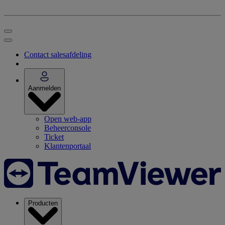
Contact salesafdeling
Aanmelden
Open web-app
Beheerconsole
Ticket
Klantenportaal
Producten