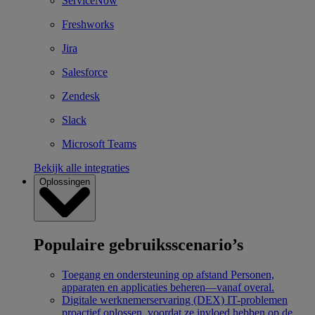
ServiceNow
Freshworks
Jira
Salesforce
Zendesk
Slack
Microsoft Teams
Bekijk alle integraties
Oplossingen
Populaire gebruiksscenario’s
Toegang en ondersteuning op afstand
Personen,
apparaten en applicaties beheren—vanaf overal.
Digitale werknemerservaring (DEX)
IT-problemen
proactief oplossen, voordat ze invloed hebben op de