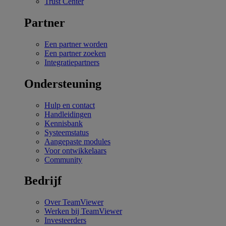
Trust Center
Partner
Een partner worden
Een partner zoeken
Integratiepartners
Ondersteuning
Hulp en contact
Handleidingen
Kennisbank
Systeemstatus
Aangepaste modules
Voor ontwikkelaars
Community
Bedrijf
Over TeamViewer
Werken bij TeamViewer
Investeerders