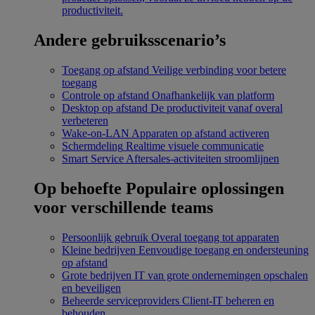
productiviteit.
Andere gebruiksscenario’s
Toegang op afstand
Veilige verbinding voor betere
toegang
Controle op afstand
Onafhankelijk van platform
Desktop op afstand
De productiviteit vanaf overal
verbeteren
Wake-on-LAN
Apparaten op afstand activeren
Schermdeling
Realtime visuele communicatie
Smart Service
Aftersales-activiteiten stroomlijnen
Op behoefte
Populaire oplossingen
voor verschillende teams
Persoonlijk gebruik
Overal toegang tot apparaten
Kleine bedrijven
Eenvoudige toegang en ondersteuning
op afstand
Grote bedrijven
IT van grote ondernemingen opschalen
en beveiligen
Beheerde serviceproviders
Client-IT beheren en
behouden