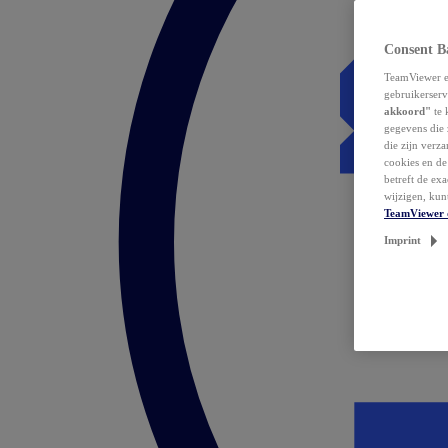
Consent B
TeamViewer en
gebruikerserv
akkoord"
te 
gegevens die 
die zijn verz
cookies en d
betreft de ex
wijzigen, kun
TeamViewer 
Imprint