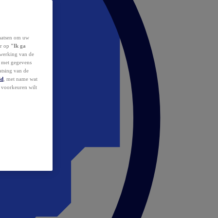
laatsen om uw
or op
"Ik ga
erwerking van de
d met gegevens
atsing van de
id
, met name wat
w voorkeuren wilt