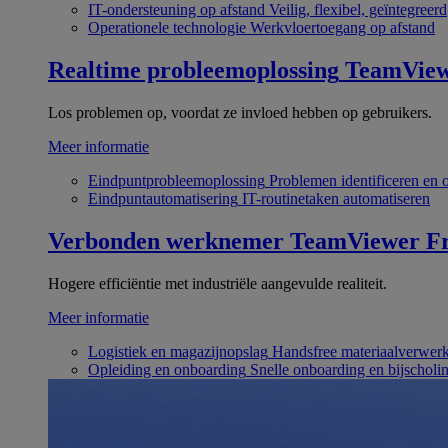
IT-ondersteuning op afstand
Veilig, flexibel, geïntegreerd
Operationele technologie
Werkvloertoegang op afstand
Realtime probleemoplossing
TeamVie
Los problemen op, voordat ze invloed hebben op gebruikers.
Meer informatie
Eindpuntprobleemoplossing
Problemen identificeren en 
Eindpuntautomatisering
IT-routinetaken automatiseren
Verbonden werknemer
TeamViewer Fr
Hogere efficiëntie met industriële aangevulde realiteit.
Meer informatie
Logistiek en magazijnopslag
Handsfree materiaalverwer
Opleiding en onboarding
Snelle onboarding en bijscholi