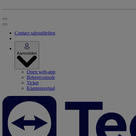
Contact salesafdeling
Aanmelden
Open web-app
Beheerconsole
Ticket
Klantenportaal