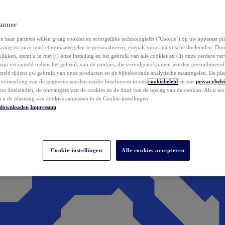
anner
 haar partners willen graag cookies en soortgelijke technologieën ("Cookie") op uw apparaat p
aring en onze marketingmaatregelen te personaliseren, evenals voor analytische doeleinden. Do
klikken, stemt u in met (i) onze instelling en het gebruik van alle cookies en (ii) onze verdere v
zijn verzameld tijdens het gebruik van de cookies, die vervolgens kunnen worden gecombineer
ameld tijdens uw gebruik van onze producten en de bijbehorende analytische maatregelen. De pla
e verwerking van de gegevens worden verder beschreven in ons
cookiebeleid
en ons
privacybele
acte doeleinden, de ontvangers van de cookies en de duur van de opslag van de cookies. Als u u
t u de plaatsing van cookies aanpassen in de Cookie-instellingen.
downloaden
Impressum
Cookie-instellingen
Alle cookies accepteren