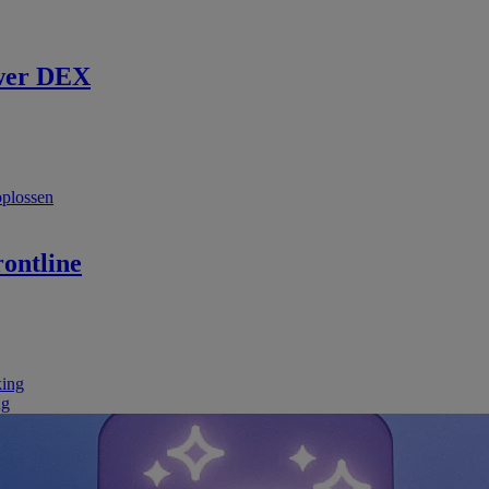
wer DEX
oplossen
ontline
king
ng