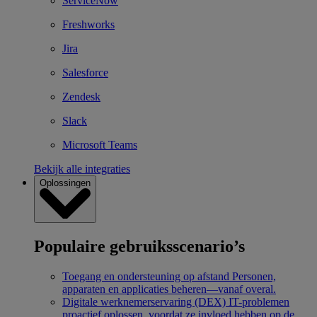
ServiceNow
Freshworks
Jira
Salesforce
Zendesk
Slack
Microsoft Teams
Bekijk alle integraties
Oplossingen
Populaire gebruiksscenario’s
Toegang en ondersteuning op afstand
Personen,
apparaten en applicaties beheren—vanaf overal.
Digitale werknemerservaring (DEX)
IT-problemen
proactief oplossen, voordat ze invloed hebben op de