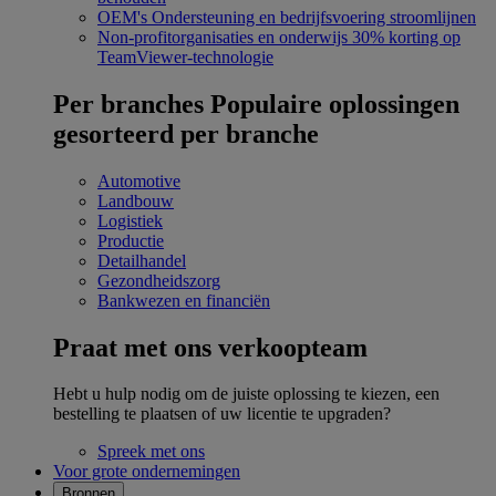
OEM's
Ondersteuning en bedrijfsvoering stroomlijnen
Non-profitorganisaties en onderwijs
30% korting op
TeamViewer-technologie
Per branches
Populaire oplossingen
gesorteerd per branche
Automotive
Landbouw
Logistiek
Productie
Detailhandel
Gezondheidszorg
Bankwezen en financiën
Praat met ons verkoopteam
Hebt u hulp nodig om de juiste oplossing te kiezen, een
bestelling te plaatsen of uw licentie te upgraden?
Spreek met ons
Voor grote ondernemingen
Bronnen