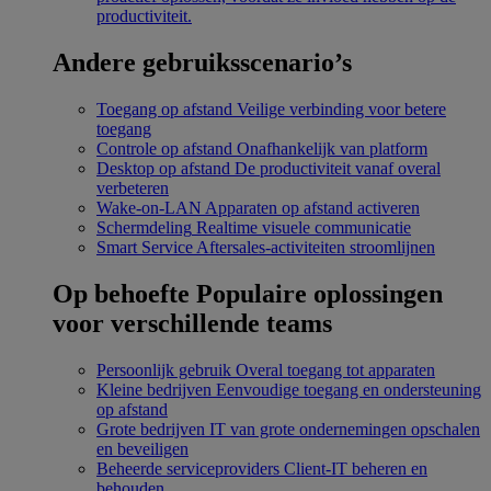
productiviteit.
Andere gebruiksscenario’s
Toegang op afstand
Veilige verbinding voor betere
toegang
Controle op afstand
Onafhankelijk van platform
Desktop op afstand
De productiviteit vanaf overal
verbeteren
Wake-on-LAN
Apparaten op afstand activeren
Schermdeling
Realtime visuele communicatie
Smart Service
Aftersales-activiteiten stroomlijnen
Op behoefte
Populaire oplossingen
voor verschillende teams
Persoonlijk gebruik
Overal toegang tot apparaten
Kleine bedrijven
Eenvoudige toegang en ondersteuning
op afstand
Grote bedrijven
IT van grote ondernemingen opschalen
en beveiligen
Beheerde serviceproviders
Client-IT beheren en
behouden