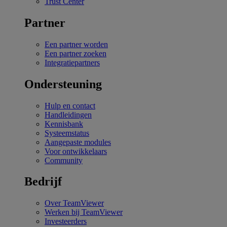
Trust Center
Partner
Een partner worden
Een partner zoeken
Integratiepartners
Ondersteuning
Hulp en contact
Handleidingen
Kennisbank
Systeemstatus
Aangepaste modules
Voor ontwikkelaars
Community
Bedrijf
Over TeamViewer
Werken bij TeamViewer
Investeerders