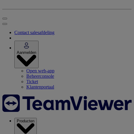
Contact salesafdeling
Aanmelden
Open web-app
Beheerconsole
Ticket
Klantenportaal
Producten