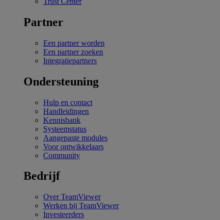
Trust Center
Partner
Een partner worden
Een partner zoeken
Integratiepartners
Ondersteuning
Hulp en contact
Handleidingen
Kennisbank
Systeemstatus
Aangepaste modules
Voor ontwikkelaars
Community
Bedrijf
Over TeamViewer
Werken bij TeamViewer
Investeerders