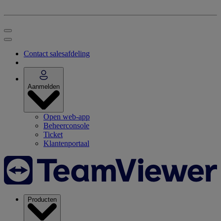
Contact salesafdeling
Aanmelden
Open web-app
Beheerconsole
Ticket
Klantenportaal
Producten