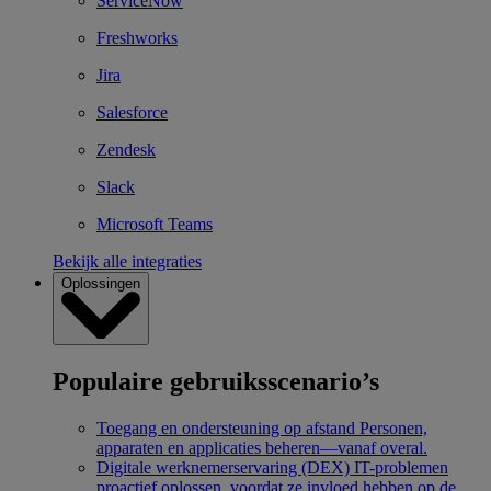
ServiceNow
Freshworks
Jira
Salesforce
Zendesk
Slack
Microsoft Teams
Bekijk alle integraties
Oplossingen
Populaire gebruiksscenario’s
Toegang en ondersteuning op afstand
Personen,
apparaten en applicaties beheren—vanaf overal.
Digitale werknemerservaring (DEX)
IT-problemen
proactief oplossen, voordat ze invloed hebben op de