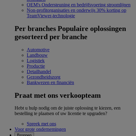
OEM's
Ondersteuning en bedrijfsvoering stroomlijnen
Non-profitorganisaties en onderwijs
30% korting op
TeamViewer-technologie
Per branches
Populaire oplossingen
gesorteerd per branche
Automotive
Landbouw
Logistiek
Productie
Detailhandel
Gezondheidszorg
Bankwezen en financiën
Praat met ons verkoopteam
Hebt u hulp nodig om de juiste oplossing te kiezen, een
bestelling te plaatsen of uw licentie te upgraden?
Spreek met ons
Voor grote ondernemingen
Bronnen