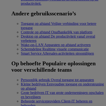
productiviteit.
Andere gebruiksscenario’s
Toegang op afstand
Veilige verbinding voor betere
toegang
Controle op afstand
Onafhankelijk van platform
Desktop op afstand
De productiviteit vanaf overal
verbeteren
Wake-on-LAN
Apparaten op afstand activeren
Schermdeling
Realtime visuele communicatie
Smart Service
Aftersales-activiteiten stroomlijnen
Op behoefte
Populaire oplossingen
voor verschillende teams
Persoonlijk gebruik
Overal toegang tot apparaten
Kleine bedrijven
Eenvoudige toegang en ondersteuning
op afstand
Grote bedrijven
IT van grote ondernemingen opschalen
en beveiligen
Beheerde serviceproviders
Client-IT beheren en
behouden