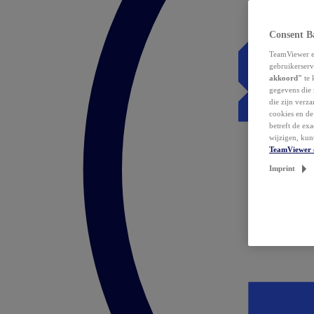
Consent B
TeamViewer en
gebruikerserv
akkoord"
te 
gegevens die 
die zijn verz
cookies en d
betreft de ex
wijzigen, kun
TeamViewer 
Imprint