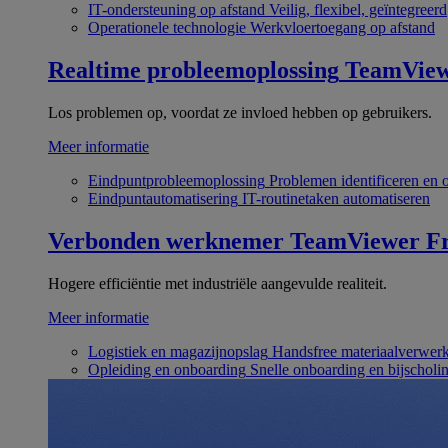
IT-ondersteuning op afstand
Veilig, flexibel, geïntegreerd
Operationele technologie
Werkvloertoegang op afstand
Realtime probleemoplossing
TeamVie
Los problemen op, voordat ze invloed hebben op gebruikers.
Meer informatie
Eindpuntprobleemoplossing
Problemen identificeren en 
Eindpuntautomatisering
IT-routinetaken automatiseren
Verbonden werknemer
TeamViewer Fr
Hogere efficiëntie met industriële aangevulde realiteit.
Meer informatie
Logistiek en magazijnopslag
Handsfree materiaalverwer
Opleiding en onboarding
Snelle onboarding en bijscholi