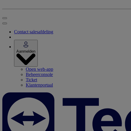
Contact salesafdeling
Aanmelden
Open web-app
Beheerconsole
Ticket
Klantenportaal