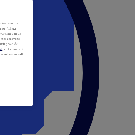
laatsen om uw
or op
"Ik ga
erwerking van de
d met gegevens
atsing van de
id
, met name wat
w voorkeuren wilt