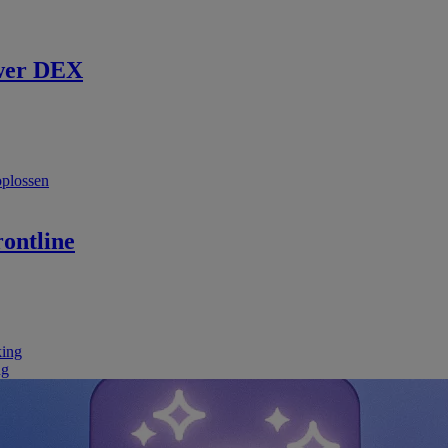
wer DEX
oplossen
ontline
king
ng