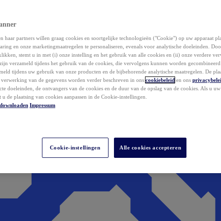
anner
 haar partners willen graag cookies en soortgelijke technologieën ("Cookie") op uw apparaat p
aring en onze marketingmaatregelen te personaliseren, evenals voor analytische doeleinden. Do
klikken, stemt u in met (i) onze instelling en het gebruik van alle cookies en (ii) onze verdere v
zijn verzameld tijdens het gebruik van de cookies, die vervolgens kunnen worden gecombineer
ameld tijdens uw gebruik van onze producten en de bijbehorende analytische maatregelen. De pla
e verwerking van de gegevens worden verder beschreven in ons
cookiebeleid
en ons
privacybele
acte doeleinden, de ontvangers van de cookies en de duur van de opslag van de cookies. Als u u
t u de plaatsing van cookies aanpassen in de Cookie-instellingen.
downloaden
Impressum
Cookie-instellingen
Alle cookies accepteren