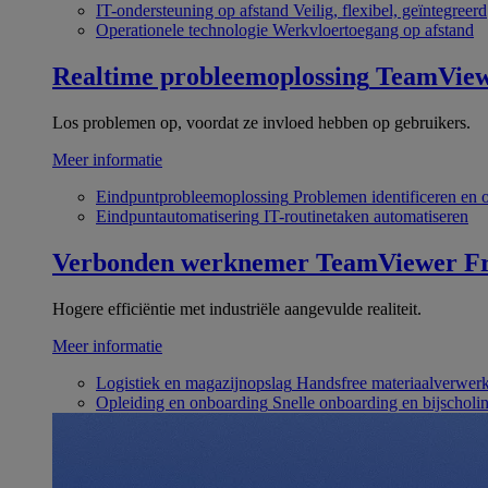
IT-ondersteuning op afstand
Veilig, flexibel, geïntegreerd
Operationele technologie
Werkvloertoegang op afstand
Realtime probleemoplossing
TeamVie
Los problemen op, voordat ze invloed hebben op gebruikers.
Meer informatie
Eindpuntprobleemoplossing
Problemen identificeren en 
Eindpuntautomatisering
IT-routinetaken automatiseren
Verbonden werknemer
TeamViewer Fr
Hogere efficiëntie met industriële aangevulde realiteit.
Meer informatie
Logistiek en magazijnopslag
Handsfree materiaalverwer
Opleiding en onboarding
Snelle onboarding en bijscholi