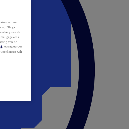
laatsen om uw
or op
"Ik ga
erwerking van de
d met gegevens
atsing van de
id
, met name wat
w voorkeuren wilt