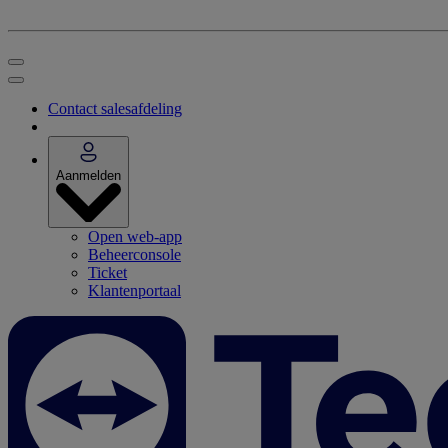
Contact salesafdeling
Aanmelden
Open web-app
Beheerconsole
Ticket
Klantenportaal