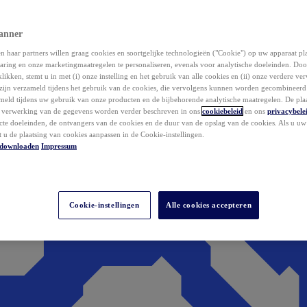
anner
 haar partners willen graag cookies en soortgelijke technologieën ("Cookie") op uw apparaat p
aring en onze marketingmaatregelen te personaliseren, evenals voor analytische doeleinden. Do
klikken, stemt u in met (i) onze instelling en het gebruik van alle cookies en (ii) onze verdere v
zijn verzameld tijdens het gebruik van de cookies, die vervolgens kunnen worden gecombineer
ameld tijdens uw gebruik van onze producten en de bijbehorende analytische maatregelen. De pla
e verwerking van de gegevens worden verder beschreven in ons
cookiebeleid
en ons
privacybele
acte doeleinden, de ontvangers van de cookies en de duur van de opslag van de cookies. Als u u
t u de plaatsing van cookies aanpassen in de Cookie-instellingen.
downloaden
Impressum
Cookie-instellingen
Alle cookies accepteren