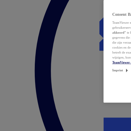
Consent B
TeamViewer en
gebruikerserv
akkoord"
te 
gegevens die 
die zijn verz
cookies en d
betreft de ex
wijzigen, kun
TeamViewer 
Imprint