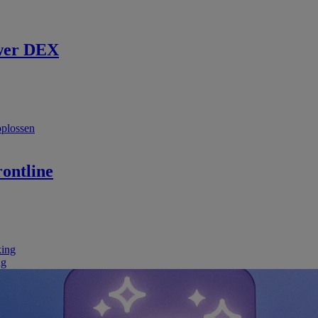
wer DEX
oplossen
ontline
king
ng