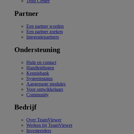
Trust Center
Partner
Een partner worden
Een partner zoeken
Integratiepartners
Ondersteuning
Hulp en contact
Handleidingen
Kennisbank
Systeemstatus
Aangepaste modules
Voor ontwikkelaars
Community
Bedrijf
Over TeamViewer
Werken bij TeamViewer
Investeerders