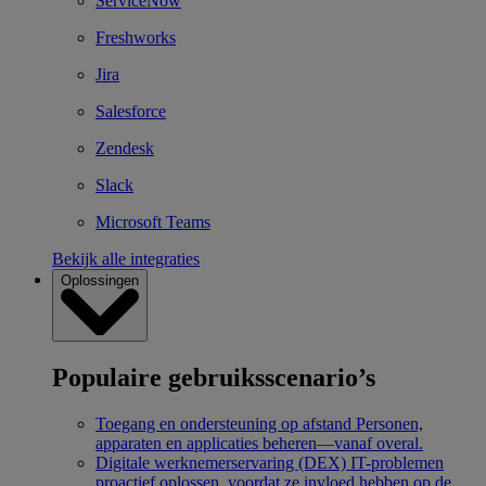
ServiceNow
Freshworks
Jira
Salesforce
Zendesk
Slack
Microsoft Teams
Bekijk alle integraties
Oplossingen
Populaire gebruiksscenario’s
Toegang en ondersteuning op afstand
Personen,
apparaten en applicaties beheren—vanaf overal.
Digitale werknemerservaring (DEX)
IT-problemen
proactief oplossen, voordat ze invloed hebben op de