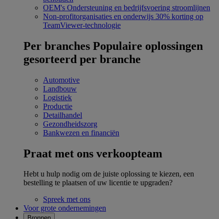
OEM's
Ondersteuning en bedrijfsvoering stroomlijnen
Non-profitorganisaties en onderwijs
30% korting op
TeamViewer-technologie
Per branches
Populaire oplossingen
gesorteerd per branche
Automotive
Landbouw
Logistiek
Productie
Detailhandel
Gezondheidszorg
Bankwezen en financiën
Praat met ons verkoopteam
Hebt u hulp nodig om de juiste oplossing te kiezen, een
bestelling te plaatsen of uw licentie te upgraden?
Spreek met ons
Voor grote ondernemingen
Bronnen