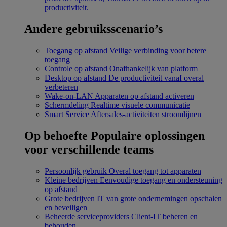
productiviteit.
Andere gebruiksscenario’s
Toegang op afstand
Veilige verbinding voor betere
toegang
Controle op afstand
Onafhankelijk van platform
Desktop op afstand
De productiviteit vanaf overal
verbeteren
Wake-on-LAN
Apparaten op afstand activeren
Schermdeling
Realtime visuele communicatie
Smart Service
Aftersales-activiteiten stroomlijnen
Op behoefte
Populaire oplossingen
voor verschillende teams
Persoonlijk gebruik
Overal toegang tot apparaten
Kleine bedrijven
Eenvoudige toegang en ondersteuning
op afstand
Grote bedrijven
IT van grote ondernemingen opschalen
en beveiligen
Beheerde serviceproviders
Client-IT beheren en
behouden