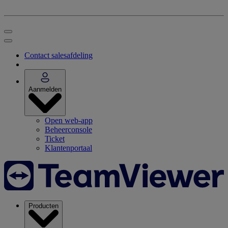
Contact salesafdeling
Aanmelden
Open web-app
Beheerconsole
Ticket
Klantenportaal
Producten