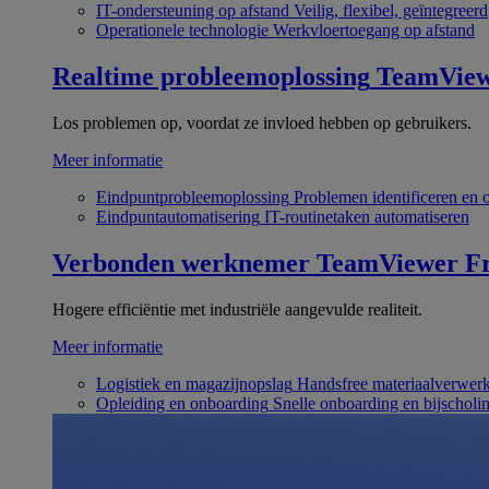
IT-ondersteuning op afstand
Veilig, flexibel, geïntegreerd
Operationele technologie
Werkvloertoegang op afstand
Realtime probleemoplossing
TeamVie
Los problemen op, voordat ze invloed hebben op gebruikers.
Meer informatie
Eindpuntprobleemoplossing
Problemen identificeren en 
Eindpuntautomatisering
IT-routinetaken automatiseren
Verbonden werknemer
TeamViewer Fr
Hogere efficiëntie met industriële aangevulde realiteit.
Meer informatie
Logistiek en magazijnopslag
Handsfree materiaalverwer
Opleiding en onboarding
Snelle onboarding en bijscholi