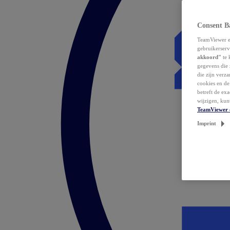
Consent B
TeamViewer en
gebruikerserv
akkoord"
te 
gegevens die 
die zijn verz
cookies en d
betreft de ex
wijzigen, kun
TeamViewer 
Imprint