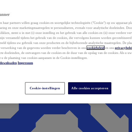
anner
 haar partners willen graag cookies en soortgelijke technologieën ("Cookie") op uw apparaat p
aring en onze marketingmaatregelen te personaliseren, evenals voor analytische doeleinden. Do
klikken, stemt u in met (i) onze instelling en het gebruik van alle cookies en (ii) onze verdere v
zijn verzameld tijdens het gebruik van de cookies, die vervolgens kunnen worden gecombineer
ameld tijdens uw gebruik van onze producten en de bijbehorende analytische maatregelen. De pla
e verwerking van de gegevens worden verder beschreven in ons
cookiebeleid
en ons
privacybele
acte doeleinden, de ontvangers van de cookies en de duur van de opslag van de cookies. Als u u
t u de plaatsing van cookies aanpassen in de Cookie-instellingen.
downloaden
Impressum
Cookie-instellingen
Alle cookies accepteren