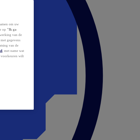
laatsen om uw
or op
"Ik ga
erwerking van de
d met gegevens
atsing van de
id
, met name wat
w voorkeuren wilt