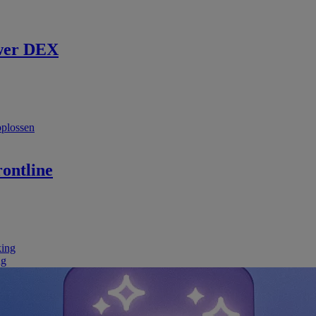
wer DEX
oplossen
ontline
king
ng