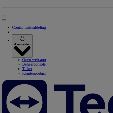
Contact salesafdeling
Aanmelden
Open web-app
Beheerconsole
Ticket
Klantenportaal