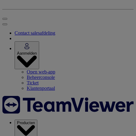
Contact salesafdeling
Aanmelden
Open web-app
Beheerconsole
Ticket
Klantenportaal
Producten