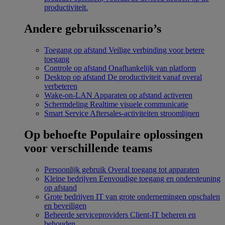
productiviteit.
Andere gebruiksscenario’s
Toegang op afstand
Veilige verbinding voor betere
toegang
Controle op afstand
Onafhankelijk van platform
Desktop op afstand
De productiviteit vanaf overal
verbeteren
Wake-on-LAN
Apparaten op afstand activeren
Schermdeling
Realtime visuele communicatie
Smart Service
Aftersales-activiteiten stroomlijnen
Op behoefte
Populaire oplossingen
voor verschillende teams
Persoonlijk gebruik
Overal toegang tot apparaten
Kleine bedrijven
Eenvoudige toegang en ondersteuning
op afstand
Grote bedrijven
IT van grote ondernemingen opschalen
en beveiligen
Beheerde serviceproviders
Client-IT beheren en
behouden