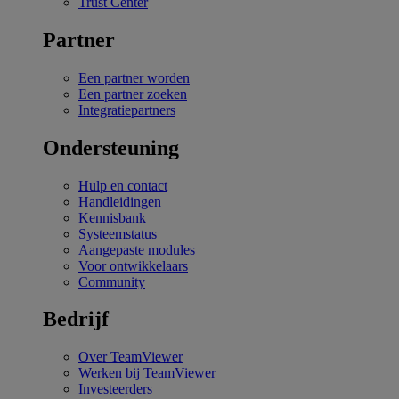
Trust Center
Partner
Een partner worden
Een partner zoeken
Integratiepartners
Ondersteuning
Hulp en contact
Handleidingen
Kennisbank
Systeemstatus
Aangepaste modules
Voor ontwikkelaars
Community
Bedrijf
Over TeamViewer
Werken bij TeamViewer
Investeerders