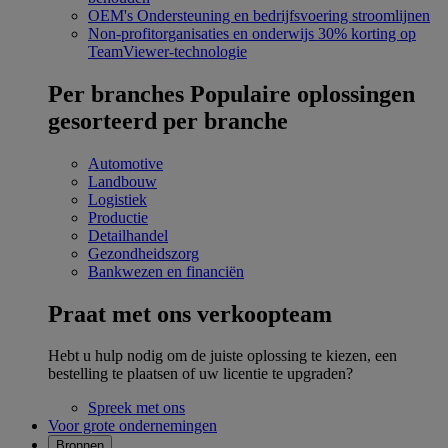
OEM's
Ondersteuning en bedrijfsvoering stroomlijnen
Non-profitorganisaties en onderwijs
30% korting op
TeamViewer-technologie
Per branches
Populaire oplossingen
gesorteerd per branche
Automotive
Landbouw
Logistiek
Productie
Detailhandel
Gezondheidszorg
Bankwezen en financiën
Praat met ons verkoopteam
Hebt u hulp nodig om de juiste oplossing te kiezen, een
bestelling te plaatsen of uw licentie te upgraden?
Spreek met ons
Voor grote ondernemingen
Bronnen