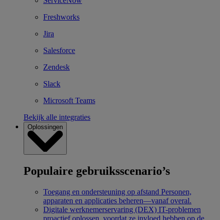
ServiceNow
Freshworks
Jira
Salesforce
Zendesk
Slack
Microsoft Teams
Bekijk alle integraties
Oplossingen
Populaire gebruiksscenario’s
Toegang en ondersteuning op afstand
Personen,
apparaten en applicaties beheren—vanaf overal.
Digitale werknemerservaring (DEX)
IT-problemen
proactief oplossen, voordat ze invloed hebben op de