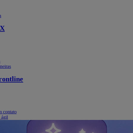
a
EX
s
neiras
ontline
m contato
 ágil