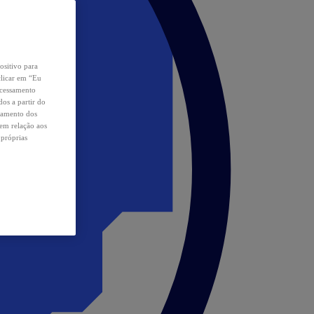
ositivo para
clicar em “Eu
ocessamento
os a partir do
samento dos
 em relação aos
 próprias