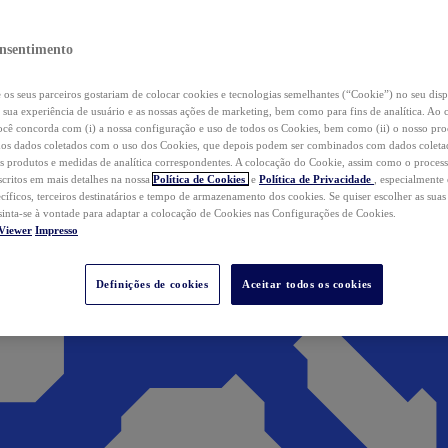
nsentimento
os seus parceiros gostariam de colocar cookies e tecnologias semelhantes (“Cookie”) no seu disp
a sua experiência de usuário e as nossas ações de marketing, bem como para fins de analítica. Ao 
cê concorda com (i) a nossa configuração e uso de todos os Cookies, bem como (ii) o nosso pr
os dados coletados com o uso dos Cookies, que depois podem ser combinados com dados coletad
s produtos e medidas de analítica correspondentes. A colocação do Cookie, assim como o proces
scritos em mais detalhes na nossa
Política de Cookies
e
Política de Privacidade
, especialmente
ecíficos, terceiros destinatários e tempo de armazenamento dos cookies. Se quiser escolher as suas
 sinta-se à vontade para adaptar a colocação de Cookies nas Configurações de Cookies.
Viewer
Impresso
Definições de cookies
Aceitar todos os cookies