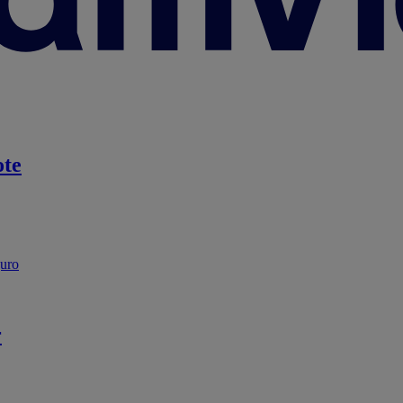
te
guro
r