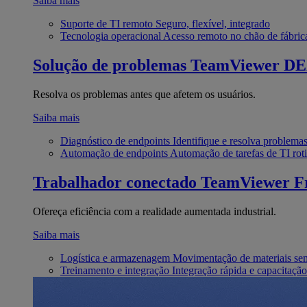
Saiba mais
Suporte de TI remoto
Seguro, flexível, integrado
Tecnologia operacional
Acesso remoto no chão de fábric
Solução de problemas
TeamViewer D
Resolva os problemas antes que afetem os usuários.
Saiba mais
Diagnóstico de endpoints
Identifique e resolva problema
Automação de endpoints
Automação de tarefas de TI roti
Trabalhador conectado
TeamViewer Fr
Ofereça eficiência com a realidade aumentada industrial.
Saiba mais
Logística e armazenagem
Movimentação de materiais se
Treinamento e integração
Integração rápida e capacitação