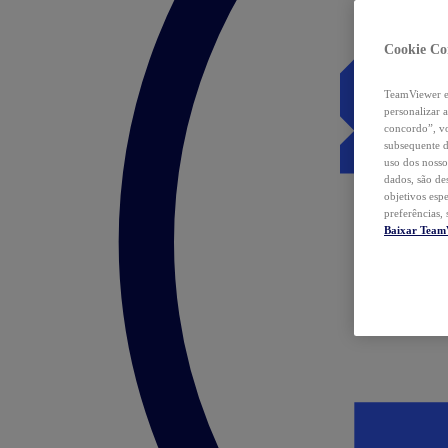
Cookie Co
TeamViewer e 
personalizar 
concordo”, vo
subsequente d
uso dos nosso
dados, são de
objetivos esp
preferências,
Baixar Team